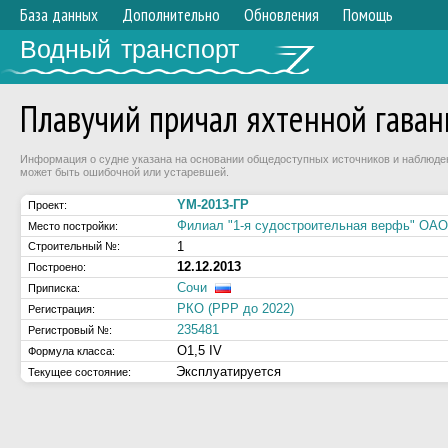
База данных
Дополнительно
Обновления
Помощь
Водный транспорт
Плавучий причал яхтенной гаван
Информация о судне указана на основании общедоступных источников и наблюдени
может быть ошибочной или устаревшей.
YM-2013-ГР
Проект:
Филиал "1-я судостроительная верфь" ОАО
Место постройки:
1
Строительный №:
12.12.2013
Построено:
Сочи
Приписка:
РКО (РРР до 2022)
Регистрация:
235481
Регистровый №:
О1,5 IV
Формула класса:
Эксплуатируется
Текущее состояние: