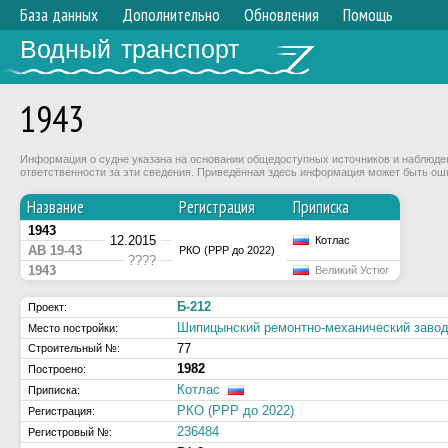
База данных
Дополнительно
Обновления
Помощь
Водный транспорт
1943
Информация о судне указана на основании общедоступных источников и наблюдени
ответственности за эти сведения. Приведённая здесь информация может быть ош
Название
Регистрация
Приписка
1943
12.2015
Котлас
АВ 19-43
РКО (РРР до 2022)
????
1943
Великий Устюг
Б-212
Проект:
Шипицынский ремонтно-механический заво
Место постройки:
77
Строительный №:
1982
Построено:
Котлас
Приписка:
РКО (РРР до 2022)
Регистрация:
236484
Регистровый №: