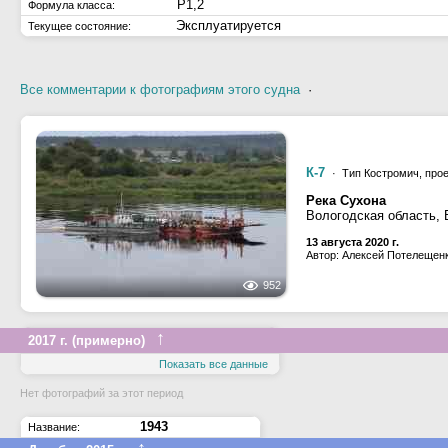
Р1,2
Формула класса:
Эксплуатируется
Текущее состояние:
Все комментарии к фотографиям этого судна
·
К-7
· Тип Костромич, про
Река Сухона
Вологодская область, 
13 августа 2020 г.
Автор: Алексей Потелещен
952
↑
2017 г. (примерно)
Показать все данные
Нет фотографий за этот период
1943
Название: