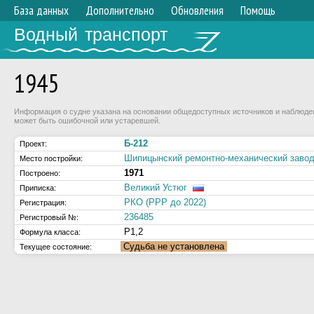
База данных
Дополнительно
Обновления
Помощь
Водный транспорт
1945
Информация о судне указана на основании общедоступных источников и наблюдени
может быть ошибочной или устаревшей.
Б-212
Проект:
Шипицынский ремонтно-механический заво
Место постройки:
1971
Построено:
Великий Устюг
Приписка:
РКО (РРР до 2022)
Регистрация:
236485
Регистровый №:
Р1,2
Формула класса:
Судьба не установлена
Текущее состояние: