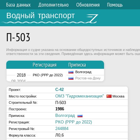
База данных
Дополнительно
Обновления
Помощь
Водный транспорт
П-503
Информация о судне указана на основании общедоступных источников и наблюдени
ответственности за эти сведения. Приведённая здесь информация может быть ош
Регистрация
Приписка
Волгоград
2018
РКО (РРР до 2022)
Ростов-на-Дону
08.2004
С-42
Проект:
ОМЗ "Гидромеханизация"
Место постройки:
Москва
П-503
Строительный №:
1986
Построено:
Волгоград
Приписка:
РКО (РРР до 2022)
Регистрация:
244884
Регистровый №:
Л0,6
Формула класса: