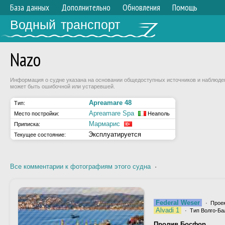
База данных
Дополнительно
Обновления
Помощь
Водный транспорт
Nazo
Информация о судне указана на основании общедоступных источников и наблюдени
может быть ошибочной или устаревшей.
Apreamare 48
Тип:
Apreamare Spa
Место постройки:
Неаполь
Мармарис
Приписка:
Эксплуатируется
Текущее состояние:
Все комментарии к фотографиям этого судна
·
Federal Weser
· Проек
Alvadi 1
· Тип Волго-Бал
Пролив Босфор