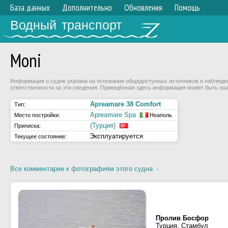
База данных
Дополнительно
Обновления
Помощь
Водный транспорт
Moni
Информация о судне указана на основании общедоступных источников и наблюдени
ответственности за эти сведения. Приведённая здесь информация может быть ош
Apreamare 38 Comfort
Тип:
Apreamare Spa
Место постройки:
Неаполь
(Турция)
Приписка:
Эксплуатируется
Текущее состояние:
Все комментарии к фотографиям этого судна
·
Пролив Босфор
Турция, Стамбул