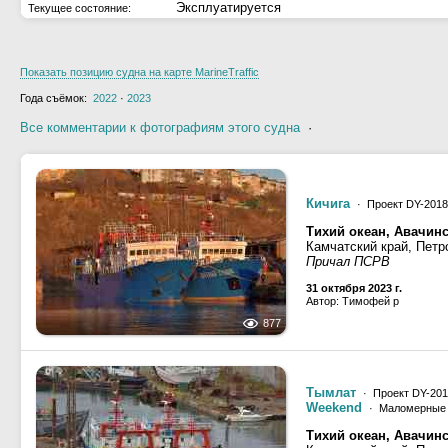
Эксплуатируется
Текущее состояние:
Показать позицию судна на карте MarineTraffic
Года съёмок:
2022
·
2023
Все комментарии к фотографиям этого судна
·
Кичига
· Проект DY-2018
Тихий океан, Авачинс
Камчатский край, Петр
Причал ПСРВ
31 октября 2023 г.
Автор: Тимофей р
877
Тымлат
· Проект DY-201
Weekend
· Маломерные 
Тихий океан, Авачинс