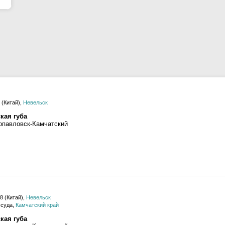
 (Китай),
Невельск
кая губа
опавловск-Камчатский
8 (Китай),
Невельск
суда,
Камчатский край
кая губа