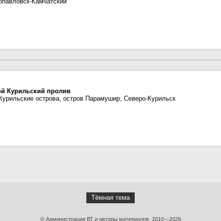
опавловск-Камчатский
ой Курильский пролив
Курильские острова, остров Парамушир, Северо-Курильск
Тёмная тема
© Администрация ВТ и авторы материалов, 2010—2026