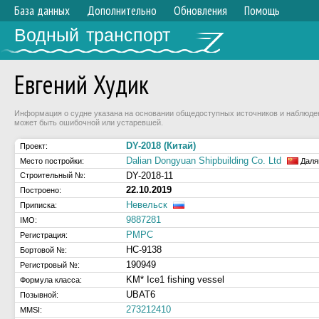
База данных
Дополнительно
Обновления
Помощь
Водный транспорт
Евгений Худик
Информация о судне указана на основании общедоступных источников и наблюдени
может быть ошибочной или устаревшей.
DY-2018 (Китай)
Проект:
Dalian Dongyuan Shipbuilding Co. Ltd
Место постройки:
Даля
DY-2018-11
Строительный №:
22.10.2019
Построено:
Невельск
Приписка:
9887281
IMO:
РМРС
Регистрация:
НС-9138
Бортовой №:
190949
Регистровый №:
KM* Ice1 fishing vessel
Формула класса:
UBAT6
Позывной:
273212410
MMSI: