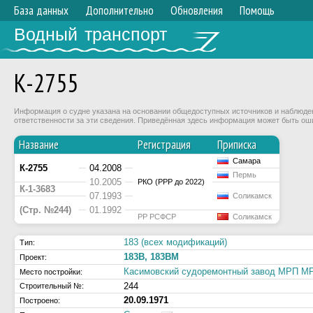
База данных
Дополнительно
Обновления
Помощь
Водный транспорт
К-2755
Информация о судне указана на основании общедоступных источников и наблюдени
ответственности за эти сведения. Приведённая здесь информация может быть ош
Название
Регистрация
Приписка
Самара
К-2755
04.2008
Пермь
10.2005
РКО (РРР до 2022)
К-1-3683
07.1993
Соликамск
(Стр. №244)
01.1992
РР РСФСР
Соликамск
183 (всех модификаций)
Тип:
183В, 183ВМ
Проект:
Касимовский судоремонтный завод МРП 
Место постройки:
244
Строительный №:
20.09.1971
Построено: