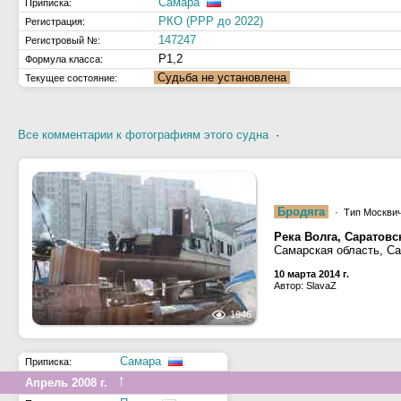
Самара
Приписка:
РКО (РРР до 2022)
Регистрация:
147247
Регистровый №:
Р1,2
Формула класса:
Судьба не установлена
Текущее состояние:
Все комментарии к фотографиям этого судна
·
Бродяга
· Тип Москвич 
Река Волга, Саратов
Самарская область, С
10 марта 2014 г.
Автор: SlavaZ
1946
Самара
Приписка:
↑
Апрель 2008 г.