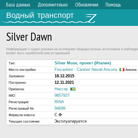
База данных
Дополнительно
Обновления
Помощь
Водный транспорт
Silver Dawn
Информация о судне указана на основании общедоступных источников и наблюдени
может быть ошибочной или устаревшей.
Silver Muse, проект (Италия)
Тип:
Fincantieri - Cantieri Navali Ancona
Место постройки:
Анкона
18.12.2015
Заложено:
12.11.2021
Построено:
Нассау
Приписка:
9857937
IMO:
RINA
Регистрация:
94699
Регистровый №:
C ✠
Формула класса:
Эксплуатируется
Текущее состояние: