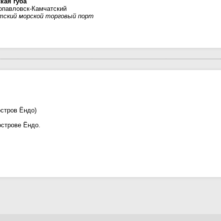
кая губа
опавловск-Камчатский
тский морской торговый порт
стров Ёндо)
острове Ёндо.