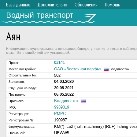
База данных
Дополнительно
Обновления
Помощь
Водный транспорт
Аян
Информация о судне указана на основании общедоступных источников и наблюдени
может быть ошибочной или устаревшей.
03141
Проект:
ОАО «Восточная верфь»
Место постройки:
Владивосток
502
Строительный №:
04.03.2020
Заложено:
20.08.2021
Спущено на воду:
06.05.2022
Построено:
Владивосток
Приписка:
9939319
IMO:
РМРС
Регистрация:
190987
Регистровый №:
KM(*) Ice2 (hull, machinery) (REF) fishing ves
Формула класса:
UBWW5
Позывной: