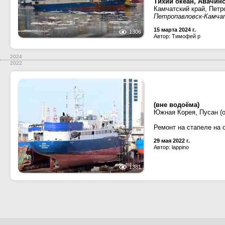
Тихий океан, Авачинс
Камчатский край, Петр
Петропавловск-Камча
15 марта 2024 г.
1306
Автор: Тимофей р
2024
2022
(вне водоёма)
Южная Корея, Пусан (о
Ремонт на стапеле на 
29 мая 2022 г.
Автор: lappino
1381