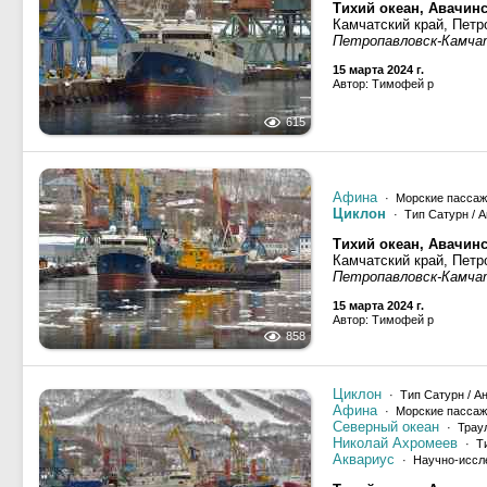
Тихий океан, Авачинс
Камчатский край, Петр
Петропавловск-Камча
15 марта 2024 г.
Автор: Тимофей р
615
Афина
· Морские пассаж
Циклон
· Тип Сатурн / А
Тихий океан, Авачинс
Камчатский край, Петр
Петропавловск-Камча
15 марта 2024 г.
Автор: Тимофей р
858
Циклон
· Тип Сатурн / А
Афина
· Морские пассаж
Северный океан
· Трау
Николай Ахромеев
· Ти
Аквариус
· Научно-иссл