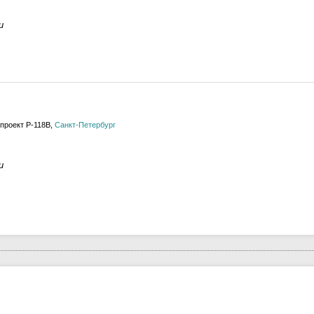
и
 проект Р-118В,
Санкт-Петербург
и