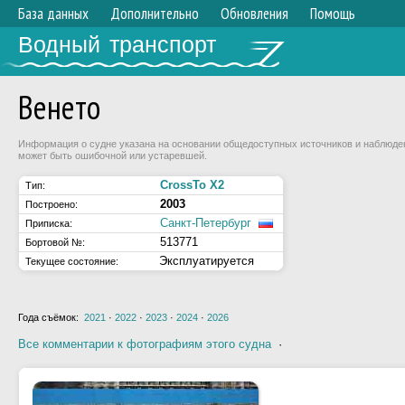
База данных
Дополнительно
Обновления
Помощь
Водный транспорт
Венето
Информация о судне указана на основании общедоступных источников и наблюдени
может быть ошибочной или устаревшей.
CrossTo X2
Тип:
2003
Построено:
Санкт-Петербург
Приписка:
513771
Бортовой №:
Эксплуатируется
Текущее состояние:
Года съёмок:
2021
·
2022
·
2023
·
2024
·
2026
Все комментарии к фотографиям этого судна
·