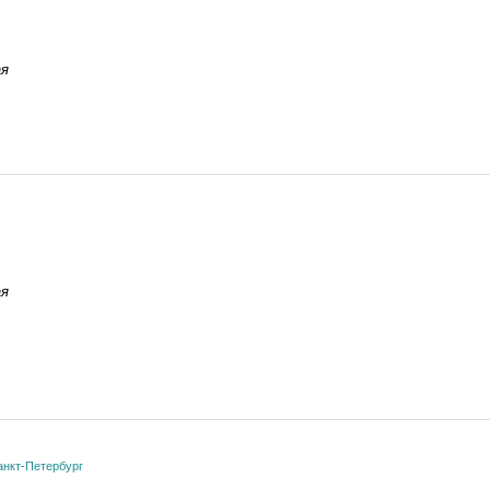
ая
ая
анкт-Петербург