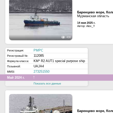
Баренцево море, Кол
Мурманская область
14 мая 2025 г.
Автор: Alex_Y
430
РМРС
Регистрация:
112085
Регистровый №:
KM* R2 AUT1 special purpose ship
Формула класса:
UAJA4
Позывной:
273251550
MMSI:
↑
Май 2024 г.
Показать все данные
Баренцево море, Кол