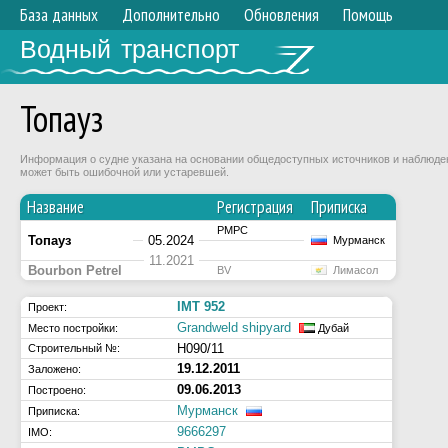
База данных
Дополнительно
Обновления
Помощь
Водный транспорт
Топауз
Информация о судне указана на основании общедоступных источников и наблюдени
может быть ошибочной или устаревшей.
Название
Регистрация
Приписка
РМРС
Топауз
05.2024
Мурманск
11.2021
Bourbon Petrel
BV
Лимасол
IMT 952
Проект:
Grandweld shipyard
Место постройки:
Дубай
H090/11
Строительный №:
19.12.2011
Заложено:
09.06.2013
Построено:
Мурманск
Приписка:
9666297
IMO: