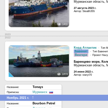
Мурманская область, 
27 августа 2023 г.
Автор: Stealth355
1411
2023
2022
Корд Атлантик
· Тип Ma
Бавенит
· Тип Бавенит
Венгери
· Проект Havy
Баренцево море, Кол
Мурманская область, 
24 июня 2022 г.
1874
Автор: staryi70
Топауз
Название:
Мурманск
Приписка:
↑
Ноябрь 2021 г.
Bourbon Petrel
Название: