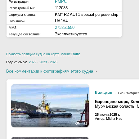
РМРС
Регистрация:
112085
Регистровый №:
KM* R2 AUT1 special purpose ship
Формула класса:
UAJA4
Позывной:
273251550
MMSI:
Эксплуатируется
Текущее состояние:
Показать позицию судна на карте MarineTraffic
Года съёмок:
2022
·
2023
·
2025
Все комментарии к фотографиям этого судна
·
Кильдин
· Тип Calafquen
Баренцево море, Кол
Мурманская область, 
25 июля 2025 г.
Автор: Misha Hao
472