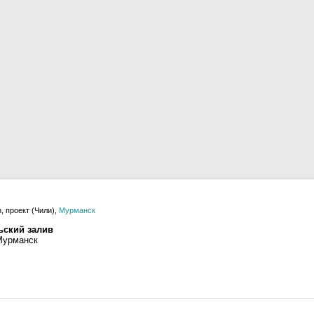
, проект (Чили),
Мурманск
ьский залив
Мурманск