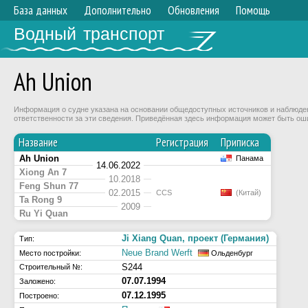
База данных
Дополнительно
Обновления
Помощь
Водный транспорт
Ah Union
Информация о судне указана на основании общедоступных источников и наблюдени
ответственности за эти сведения. Приведённая здесь информация может быть ош
Название
Регистрация
Приписка
Ah Union
Панама
14.06.2022
Xiong An 7
10.2018
Feng Shun 77
02.2015
CCS
(Китай)
Ta Rong 9
2009
Ru Yi Quan
Ji Xiang Quan, проект (Германия)
Тип:
Neue Brand Werft
Место постройки:
Ольденбург
S244
Строительный №:
07.07.1994
Заложено:
07.12.1995
Построено: