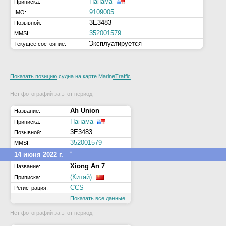
Панама
Приписка:
9109005
IMO:
3E3483
Позывной:
352001579
MMSI:
Эксплуатируется
Текущее состояние:
Показать позицию судна на карте MarineTraffic
Нет фотографий за этот период
Ah Union
Название:
Панама
Приписка:
3E3483
Позывной:
352001579
MMSI:
↑
14 июня 2022 г.
Xiong An 7
Название:
(Китай)
Приписка:
CCS
Регистрация:
Показать все данные
Нет фотографий за этот период