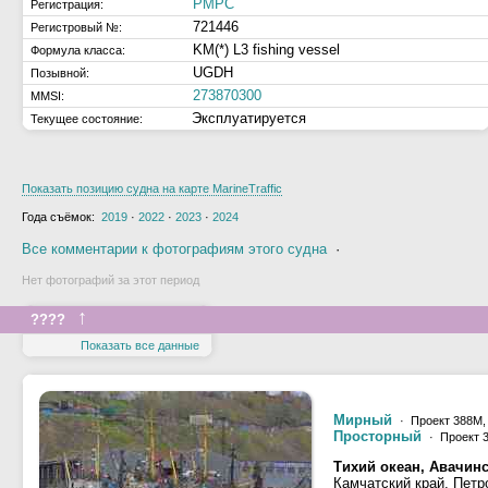
РМРС
Регистрация:
721446
Регистровый №:
KM(*) L3 fishing vessel
Формула класса:
UGDH
Позывной:
273870300
MMSI:
Эксплуатируется
Текущее состояние:
Показать позицию судна на карте MarineTraffic
Года съёмок:
2019
·
2022
·
2023
·
2024
Все комментарии к фотографиям этого судна
·
Нет фотографий за этот период
↑
????
Показать все данные
Мирный
· Проект 388М
Просторный
· Проект 
Тихий океан, Авачинс
Камчатский край, Петр