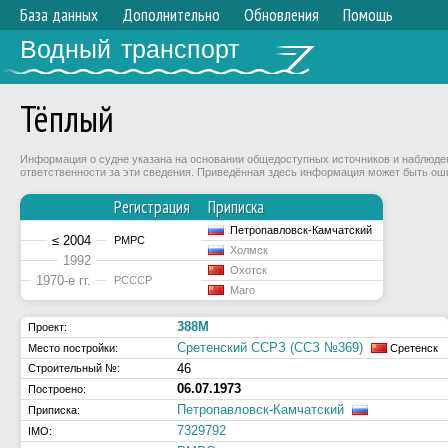
База данных
Дополнительно
Обновления
Помощь
Водный транспорт
Тёплый
Информация о судне указана на основании общедоступных источников и наблюдени
ответственности за эти сведения. Приведённая здесь информация может быть ош
Регистрация
Приписка
Петропавловск-Камчатский
≤ 2004
РМРС
Холмск
1992
Охотск
1970-е гг.
РСССР
Маго
388М
Проект:
Сретенский ССРЗ (ССЗ №369)
Место постройки:
Сретенск
46
Строительный №:
06.07.1973
Построено:
Петропавловск-Камчатский
Приписка:
7329792
IMO: