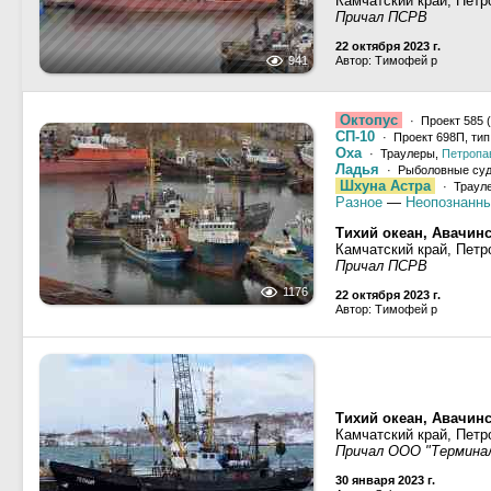
Камчатский край, Петр
Причал ПСРВ
22 октября 2023 г.
941
Автор: Тимофей р
Октопус
· Проект 585 
СП-10
· Проект 698П, ти
Оха
· Траулеры,
Петропа
Ладья
· Рыболовные су
Шхуна Астра
· Траул
Разное
—
Неопознанны
Тихий океан, Авачинс
Камчатский край, Петр
Причал ПСРВ
1176
22 октября 2023 г.
Автор: Тимофей р
Тихий океан, Авачинс
Камчатский край, Петр
Причал ООО "Термина
30 января 2023 г.