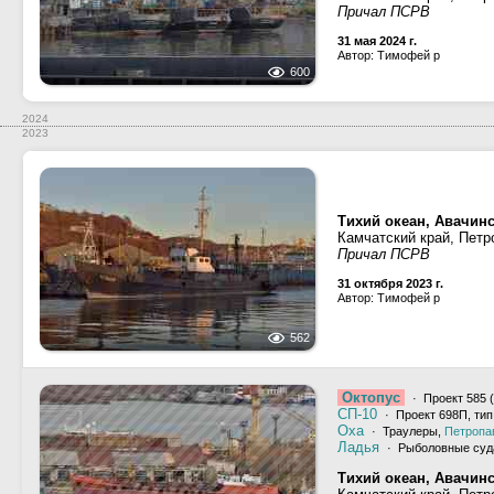
Причал ПСРВ
31 мая 2024 г.
Автор: Тимофей р
600
2024
2023
Тихий океан, Авачинс
Камчатский край, Петр
Причал ПСРВ
31 октября 2023 г.
Автор: Тимофей р
562
Октопус
· Проект 585 
СП-10
· Проект 698П, ти
Оха
· Траулеры,
Петропа
Ладья
· Рыболовные суд
Тихий океан, Авачинс