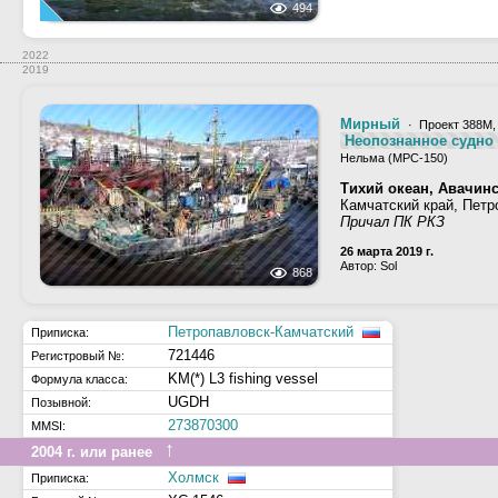
494
2022
2019
Мирный
· Проект 388М
Неопознанное судно -
Нельма (МРС-150)
Тихий океан, Авачинс
Камчатский край, Петр
Причал ПК РКЗ
26 марта 2019 г.
Автор: Sol
868
Петропавловск-Камчатский
Приписка:
721446
Регистровый №:
KM(*) L3 fishing vessel
Формула класса:
UGDH
Позывной:
273870300
MMSI:
↑
2004 г. или ранее
Холмск
Приписка: