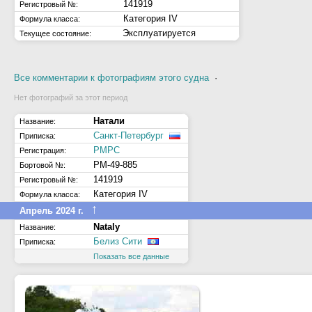
141919
Регистровый №:
Категория IV
Формула класса:
Эксплуатируется
Текущее состояние:
Все комментарии к фотографиям этого судна
·
Нет фотографий за этот период
Натали
Название:
Санкт-Петербург
Приписка:
РМРС
Регистрация:
РМ-49-885
Бортовой №:
141919
Регистровый №:
Категория IV
Формула класса:
↑
Апрель 2024 г.
Nataly
Название:
Белиз Сити
Приписка:
Показать все данные