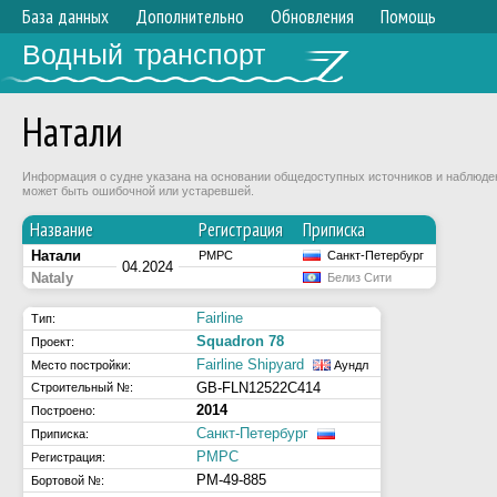
База данных
Дополнительно
Обновления
Помощь
Водный транспорт
Натали
Информация о судне указана на основании общедоступных источников и наблюдени
может быть ошибочной или устаревшей.
Название
Регистрация
Приписка
Натали
РМРС
Санкт-Петербург
04.2024
Nataly
Белиз Сити
Fairline
Тип:
Squadron 78
Проект:
Fairline Shipyard
Место постройки:
Аундл
GB-FLN12522C414
Строительный №:
2014
Построено:
Санкт-Петербург
Приписка:
РМРС
Регистрация:
РМ-49-885
Бортовой №: