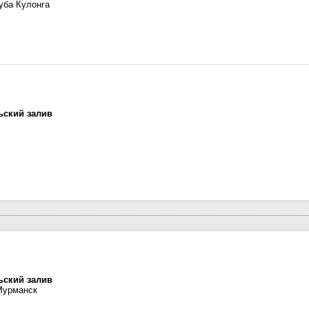
уба Кулонга
ьский залив
ьский залив
Мурманск