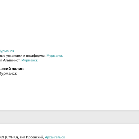
урманск
вые установки и платформы,
Мурманск
ип Альпинист,
Мурманск
ьский залив
Мурманск
469 (СФРЮ), тип Ирбенский,
Архангельск