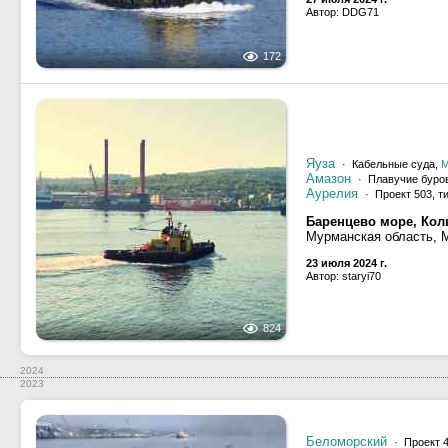
Автор: DDG71
172
Яуза
· Кабельные суда,
М
Амазон
· Плавучие буро
Аурелия
· Проект 503, т
Баренцево море, Кол
Мурманская область, 
23 июля 2024 г.
Автор: staryi70
824
2024
2023
Беломорский
· Проект 