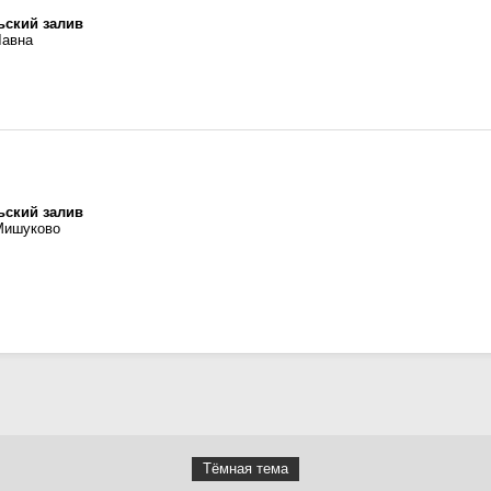
ьский залив
Лавна
ьский залив
Мишуково
Тёмная тема