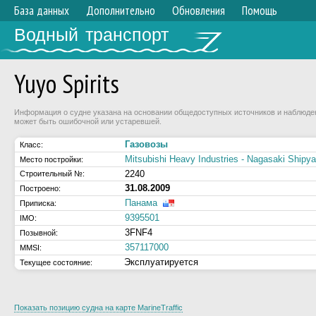
База данных
Дополнительно
Обновления
Помощь
Водный транспорт
Yuyo Spirits
Информация о судне указана на основании общедоступных источников и наблюдени
может быть ошибочной или устаревшей.
Газовозы
Класс:
Mitsubishi Heavy Industries - Nagasaki Shipy
Место постройки:
2240
Строительный №:
31.08.2009
Построено:
Панама
Приписка:
9395501
IMO:
3FNF4
Позывной:
357117000
MMSI:
Эксплуатируется
Текущее состояние:
Показать позицию судна на карте MarineTraffic