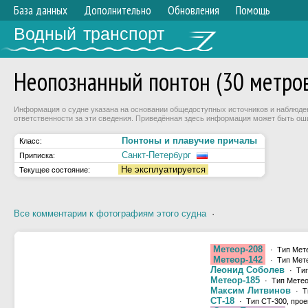
База данных
Дополнительно
Обновления
Помощь
Водный транспорт
Неопознанный понтон (30 метро
Информация о судне указана на основании общедоступных источников и наблюдени
ответственности за эти сведения. Приведённая здесь информация может быть ош
Понтоны и плавучие причалы
Класс:
Санкт-Петербург
Приписка:
Не эксплуатируется
Текущее состояние:
Все комментарии к фотографиям этого судна
·
Метеор-208
· Тип Мете
Метеор-142
· Тип Мете
Леонид Соболев
· Тип
Метеор-185
· Тип Метео
Максим Литвинов
· Т
СТ-18
· Тип СТ-300, прое