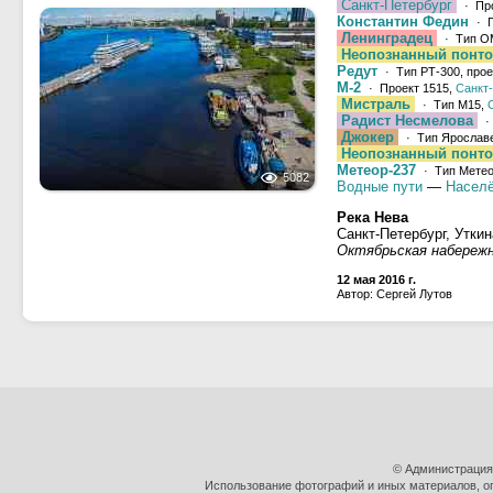
Санкт-Петербург
· Про
Константин Федин
· П
Ленинградец
· Тип ОМ
Неопознанный понт
Редут
· Тип РТ-300, прое
М-2
· Проект 1515,
Санкт
Мистраль
· Тип M15,
Радист Несмелова
·
Джокер
· Тип Ярославе
Неопознанный понт
Метеор-237
· Тип Метео
5082
Водные пути
—
Населё
Река Нева
Санкт-Петербург, Утки
Октябрьская набережн
12 мая 2016 г.
Автор: Сергей Лутов
© Администрация
Использование фотографий и иных материалов, оп