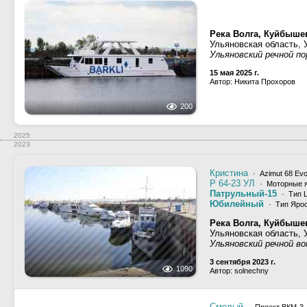
Река Волга, Куйбыше
Ульяновская область, 
Ульяновский речной п
15 мая 2025 г.
Автор: Никита Прохоров
200
2025
2023
Кристина
· Azimut 68 Evo
Р 64-23 УЛ
· Моторные 
Патрульный-15
· Тип L
Юбилейный
· Тип Ярос
Река Волга, Куйбыше
Ульяновская область, 
Ульяновский речной во
3 сентября 2023 г.
1090
Автор: solnechny
Смелый