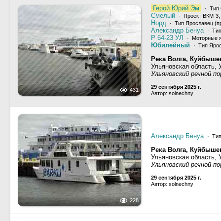
Герой Юрий Эм
· Тип 
Смелый
· Проект ВКМ-3
Норд
· Тип Ярославец (пр
Александр Бенуа
· Тип
Р 64-23 УЛ
· Моторные 
Юбилейный
· Тип Ярос
Река Волга, Куйбыше
Ульяновская область, 
Ульяновский речной п
29 сентября 2025 г.
431
Автор: solnechny
Александр Бенуа
· Тип
Река Волга, Куйбыше
Ульяновская область, 
Ульяновский речной п
29 сентября 2025 г.
Автор: solnechny
228