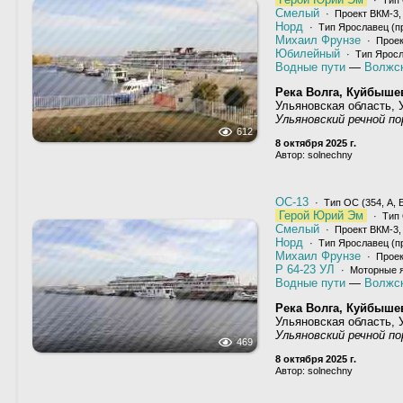
· Тип 
Смелый
· Проект ВКМ-3
Норд
· Тип Ярославец (пр
Михаил Фрунзе
· Проек
Юбилейный
· Тип Яросл
Водные пути
—
Волжск
Река Волга, Куйбыше
Ульяновская область, 
Ульяновский речной п
612
8 октября 2025 г.
Автор: solnechny
ОС-13
· Тип ОС (354, А, Б
Герой Юрий Эм
· Тип 
Смелый
· Проект ВКМ-3
Норд
· Тип Ярославец (пр
Михаил Фрунзе
· Проек
Р 64-23 УЛ
· Моторные 
Водные пути
—
Волжск
Река Волга, Куйбыше
Ульяновская область, 
Ульяновский речной п
469
8 октября 2025 г.
Автор: solnechny