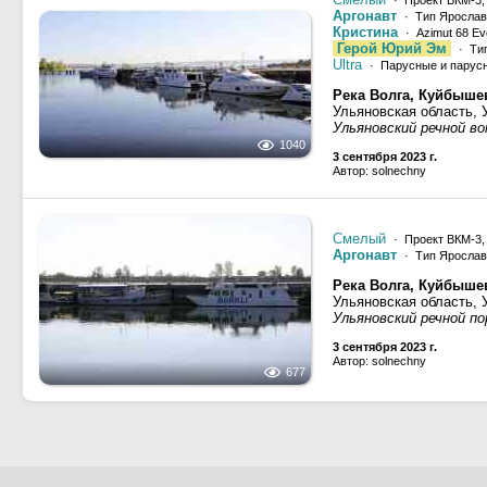
· Проект ВКМ-3
Аргонавт
· Тип Ярославе
Кристина
· Azimut 68 Evo
Герой Юрий Эм
· Тип
Ultra
· Парусные и парус
Река Волга, Куйбыше
Ульяновская область, 
Ульяновский речной во
1040
3 сентября 2023 г.
Автор: solnechny
Смелый
· Проект ВКМ-3
Аргонавт
· Тип Ярославе
Река Волга, Куйбыше
Ульяновская область, 
Ульяновский речной п
3 сентября 2023 г.
Автор: solnechny
677