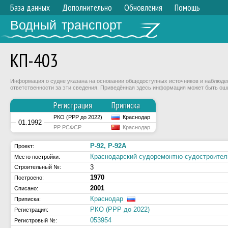
База данных
Дополнительно
Обновления
Помощь
Водный транспорт
КП-403
Информация о судне указана на основании общедоступных источников и наблюдени
ответственности за эти сведения. Приведённая здесь информация может быть ош
Регистрация
Приписка
РКО (РРР до 2022)
Краснодар
01.1992
РР РСФСР
Краснодар
Р-92, Р-92А
Проект:
Краснодарский судоремонтно-судостроит
Место постройки:
3
Строительный №:
1970
Построено:
2001
Списано:
Краснодар
Приписка:
РКО (РРР до 2022)
Регистрация:
053954
Регистровый №: