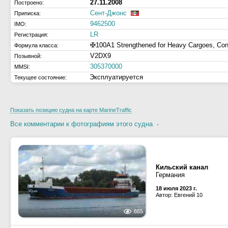
27.11.2008
Построено:
Сент-Джонс
Приписка:
9462500
IMO:
LR
Регистрация:
✠100A1 Strengthened for Heavy Cargoes, Cont
Формула класса:
V2DX9
Позывной:
305370000
MMSI:
Эксплуатируется
Текущее состояние:
Показать позицию судна на карте MarineTraffic
Все комментарии к фотографиям этого судна
·
Кильский канал
Германия
18 июля 2023 г.
Автор: Евгений 10
665