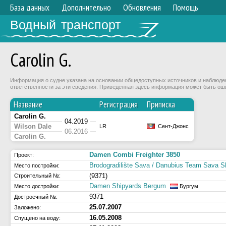
База данных
Дополнительно
Обновления
Помощь
Водный транспорт
Carolin G.
Информация о судне указана на основании общедоступных источников и наблюдени
ответственности за эти сведения. Приведённая здесь информация может быть ош
Название
Регистрация
Приписка
Carolin G.
04.2019
Wilson Dale
LR
Сент-Джонс
06.2016
Carolin G.
Damen Combi Freighter 3850
Проект:
Brodogradilište Sava / Danubius Team Sava S
Место постройки:
(9371)
Строительный №:
Damen Shipyards Bergum
Место достройки:
Бургум
9371
Достроечный №:
25.07.2007
Заложено:
16.05.2008
Спущено на воду: