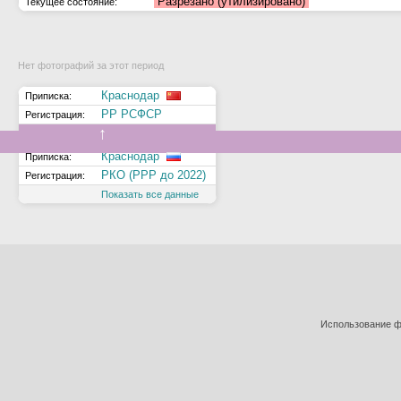
Разрезано (утилизировано)
Текущее состояние:
Нет фотографий за этот период
Краснодар
Приписка:
РР РСФСР
Регистрация:
↑
Краснодар
Приписка:
РКО (РРР до 2022)
Регистрация:
Показать все данные
Использование фо