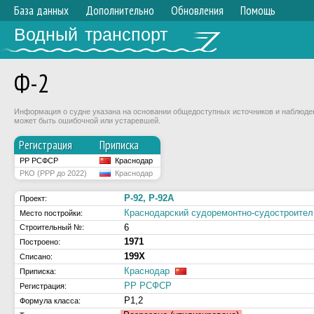
База данных
Дополнительно
Обновления
Помощь
Водный транспорт
Ф-2
Информация о судне указана на основании общедоступных источников и наблюдени
может быть ошибочной или устаревшей.
Регистрация
Приписка
РР РСФСР
Краснодар
РКО (РРР до 2022)
Краснодар
Р-92, Р-92А
Проект:
Краснодарский судоремонтно-судостроит
Место постройки:
6
Строительный №:
1971
Построено:
199Х
Списано:
Краснодар
Приписка:
РР РСФСР
Регистрация:
Р1,2
Формула класса: