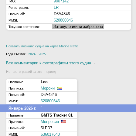
9007142
IMO:
LR
Регистрация:
D6A4346
Позывной:
620800346
MMSI:
Затонуло и/или заброшено
Текущее состояние:
Показать позицию судна на карте MarineTraffic
Года съёмок:
2024
·
2025
Все комментарии к фотографиям этого судна
·
Нет фотографий за этот период
Leo
Название:
Морони
Приписка:
D6A4346
Позывной:
620800346
MMSI:
↑
Январь 2026 г.
GMTS Tracker 01
Название:
Монровия
Приписка:
5LFD7
Позывной:
636017640
MMSI: