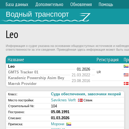
База данных
Дополнительно
Обновления
Помощь
Водный транспорт
Leo
Информация о судне указана на основании общедоступных источников и наблюдени
ответственности за эти сведения. Приведённая здесь информация может быть ош
Название
Регистрация
Пр
Leo
01.2026
GMTS Tracker 01
LR
21.03.2022
Karadeniz Powership Asim Bey
23.08.2016
Mærsk Provider
Суда обеспечения, завозчики якорей
Класс:
Søviknes Verft
Место постройки:
Сёвик
104
Строительный №:
05.08.1991
Построено:
01.03.2026
Списано:
Морони
Приписка: