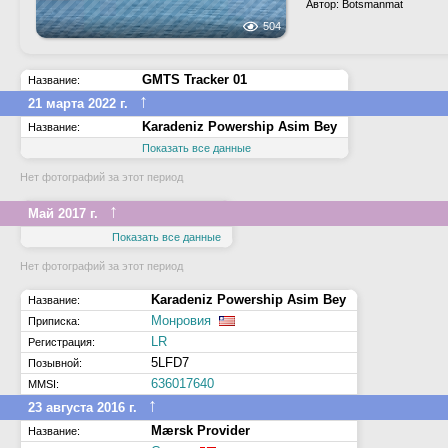
Автор: Botsmanmat
504
GMTS Tracker 01
Название:
↑
21 марта 2022 г.
Karadeniz Powership Asim Bey
Название:
Показать все данные
Нет фотографий за этот период
↑
Май 2017 г.
Показать все данные
Нет фотографий за этот период
Karadeniz Powership Asim Bey
Название:
Монровия
Приписка:
LR
Регистрация:
5LFD7
Позывной:
636017640
MMSI:
↑
23 августа 2016 г.
Mærsk Provider
Название: