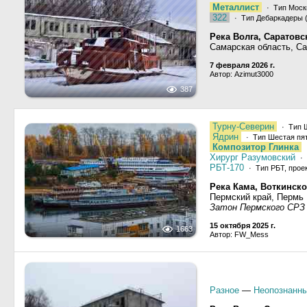
Металлист
· Тип Москв
322
· Тип Дебаркадеры (
Река Волга, Саратов
Самарская область, С
7 февраля 2026 г.
Автор: Azimut3000
387
Турну-Северин
· Тип Ш
Ядрин
· Тип Шестая пят
Композитор Глинка
Хирург Разумовский
· 
РБТ-170
· Тип РБТ, прое
Река Кама, Воткинск
Пермский край, Пермь
Затон Пермского СРЗ
15 октября 2025 г.
1663
Автор: FW_Mess
Разное
—
Неопознанны