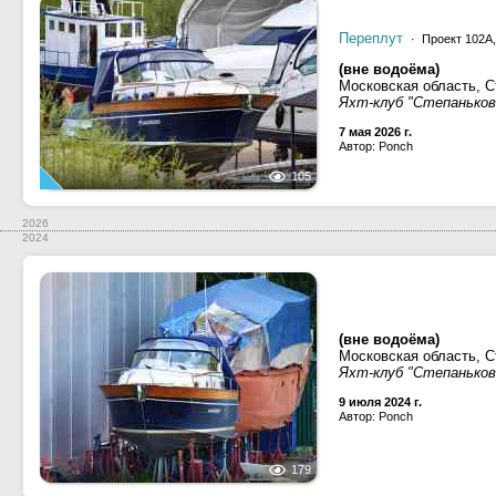
Переплут
· Проект 102А
(вне водоёма)
Московская область, С
Яхт-клуб "Степаньков
7 мая 2026 г.
Автор: Ponch
105
2026
2024
(вне водоёма)
Московская область, С
Яхт-клуб "Степаньков
9 июля 2024 г.
Автор: Ponch
179