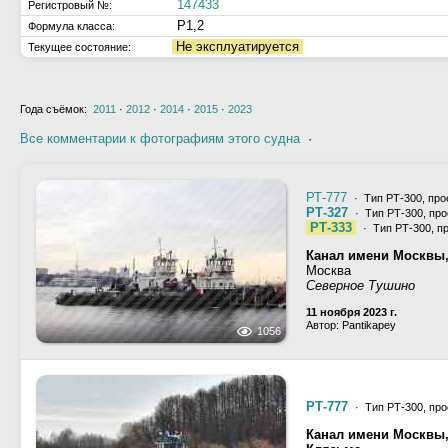
147433
Регистровый №:
Р1,2
Формула класса:
Не эксплуатируется
Текущее состояние:
Года съёмок:
2011
·
2012
·
2014
·
2015
·
2023
Все комментарии к фотографиям этого судна
·
РТ-777
· Тип РТ-300, про
РТ-327
· Тип РТ-300, про
РТ-333
· Тип РТ-300, п
Канал имени Москвы
Москва
Северное Тушино
11 ноября 2023 г.
Автор: Pantikapey
1056
РТ-777
· Тип РТ-300, про
Канал имени Москвы,