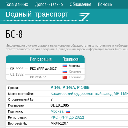
База данных
Дополнительно
Обновления
Помощь
Водный транспорт
БС-8
Информация о судне указана на основании общедоступных источников и наблюдени
ответственности за эти сведения. Приведённая здесь информация может быть ош
Регистрация
Приписка
Москва
05.2002
РКО (РРР до 2022)
Касимов
01.1992
РР РСФСР
Касимов
Р-146, Р-146А, Р-146Б
Проект:
Касимовский судоремонтный завод МРП 
Место постройки:
7
Строительный №:
01.10.1985
Построено:
Москва
Приписка:
РКО (РРР до 2022)
Регистрация:
М-04-1207
Бортовой №: