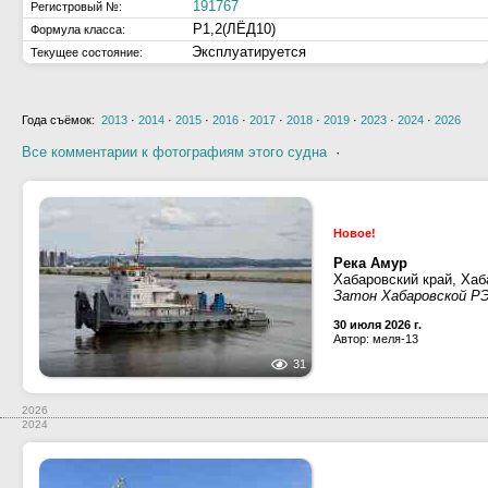
191767
Регистровый №:
Р1,2(ЛЁД10)
Формула класса:
Эксплуатируется
Текущее состояние:
Года съёмок:
2013
·
2014
·
2015
·
2016
·
2017
·
2018
·
2019
·
2023
·
2024
·
2026
Все комментарии к фотографиям этого судна
·
Новое!
Река Амур
Хабаровский край, Хаб
Затон Хабаровской РЭ
30 июля 2026 г.
Автор: меля-13
31
2026
2024