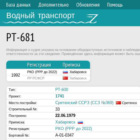
База данных
Дополнительно
Обновления
Помощь
Водный транспорт
РТ-681
Информация о судне указана на основании общедоступных источников и наблюдени
ответственности за эти сведения. Приведённая здесь информация может быть ош
Регистрация
Приписка
РКО (РРР до 2022)
Хабаровск
1992
РР РСФСР
Хабаровск
РТ-600
Тип:
1741
Проект:
Сретенский ССРЗ (ССЗ №369)
Место постройки:
Сретенск
33
Строительный №:
22.06.1979
Построено:
Хабаровск
Приписка:
РКО (РРР до 2022)
Регистрация:
А-01-0347
Бортовой №: