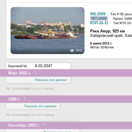
МБ-2509
· Тип Р-85 (все
МП-2806
· Проект 1680
КПЛ-16-11
· Тип КПЛ-16-
Река Амур, 925 км
Хабаровский край, Хаб
6 июня 2013 г.
Автор: 82Артем
2841
А-01-0347
Бортовой №:
↑
Март 2002 г.
Показать все данные
Нет фотографий за этот период
↑
1998 г.
Показать все данные
Нет фотографий за этот период
↑
Сентябрь 1993 г.