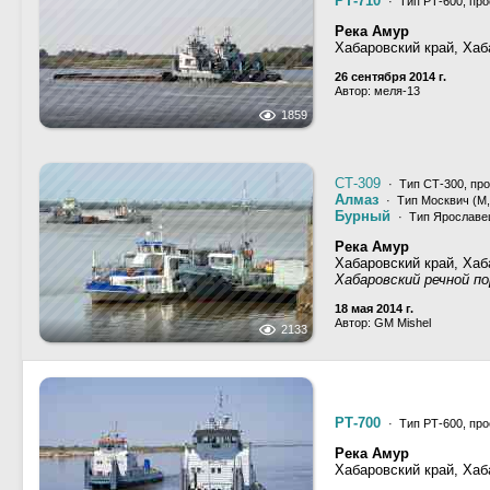
РТ-710
· Тип РТ-600, про
Река Амур
Хабаровский край, Хаб
26 сентября 2014 г.
Автор: меля-13
1859
СТ-309
· Тип СТ-300, про
Алмаз
· Тип Москвич (М, 
Бурный
· Тип Ярославец
Река Амур
Хабаровский край, Хаб
Хабаровский речной п
18 мая 2014 г.
Автор: GM Mishel
2133
РТ-700
· Тип РТ-600, про
Река Амур
Хабаровский край, Хаб