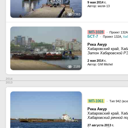
9 мая 2014 г.
Автор: меля-13
2363
МП-1028
· Проект 132А
БСТ-7
· Проект 132А,
Хаб
Река Амур
Хабаровский край, Хаб
Затон Хабаровской Р
2 мая 2014 г.
Автор: GM Mishel
2189
2014
2013
МП-1061
· Тип 942 (все
Река Амур
Хабаровский край, Хаб
Хабаровский речной п
27 августа 2013 г.