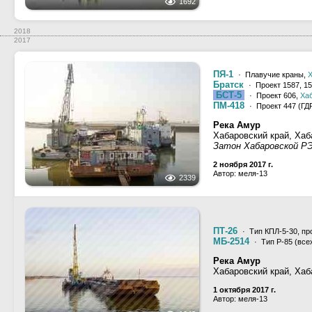
1692
2018
2017
ПЯ-1
· Плавучие краны,
Х
Братск
· Проект 1587, 1
БСТ-5
· Проект 606,
Ха
ПМ-418
· Проект 447 (ГДР
Река Амур
Хабаровский край, Хаб
Затон Хабаровской РЭ
2 ноября 2017 г.
Автор: меля-13
2339
ПТ-26
· Тип КПЛ-5-30, пр
МБ-2514
· Тип Р-85 (все
Река Амур
Хабаровский край, Хаб
1 октября 2017 г.
Автор: меля-13