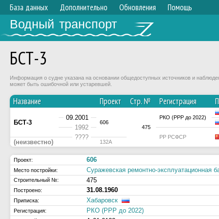
База данных
Дополнительно
Обновления
Помощь
Водный транспорт
БСТ-3
Информация о судне указана на основании общедоступных источников и наблюдени
может быть ошибочной или устаревшей.
Название
Проект
Стр. №
Регистрация
П
09.2001
РКО (РРР до 2022)
БСТ-3
606
1992
475
????
РР РСФСР
(неизвестно)
132А
606
Проект:
Суражевская ремонтно-эксплуатационная 
Место постройки:
475
Строительный №:
31.08.1960
Построено:
Хабаровск
Приписка:
РКО (РРР до 2022)
Регистрация: