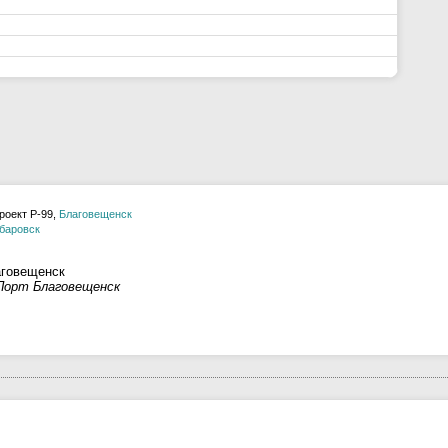
роект Р-99,
Благовещенск
баровск
аговещенск
Порт Благовещенск