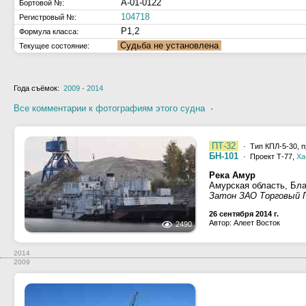
А-01-0122
Бортовой №:
104718
Регистровый №:
Р1,2
Формула класса:
Судьба не установлена
Текущее состояние:
Года съёмок:
2009
·
2014
Все комментарии к фотографиям этого судна
·
ПТ-32
· Тип КПЛ-5-30, п
БН-101
· Проект Т-77,
Ха
Река Амур
Амурская область, Бл
Затон ЗАО Торговый 
26 сентября 2014 г.
Автор: Алеет Восток
2490
2014
2009