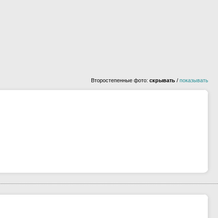
Второстепенные фото:
скрывать
/
показывать