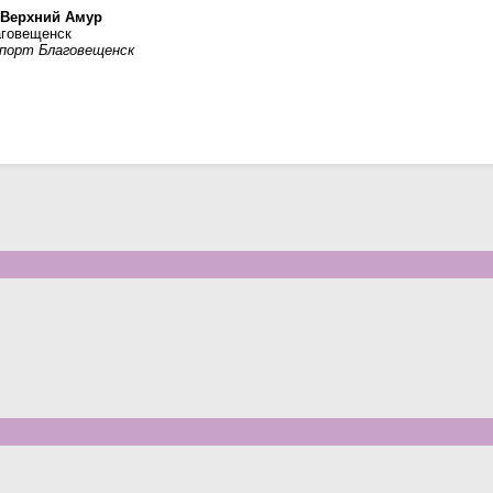
и Верхний Амур
аговещенск
 порт Благовещенск