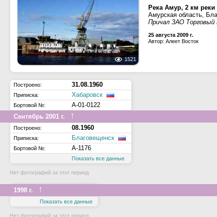
Река Амур, 2 км рек
Амурская область, Бл
Причал ЗАО Торговый
25 августа 2009 г.
Автор: Алеет Восток
1521
31.08.1960
Построено:
Хабаровск
Приписка:
А-01-0122
Бортовой №:
↑
Сентябрь 2001 г.
08.1960
Построено:
Благовещенск
Приписка:
А-1176
Бортовой №:
Показать все данные
Нет фотографий за этот период
↑
1998 г.
Показать все данные
Нет фотографий за этот период