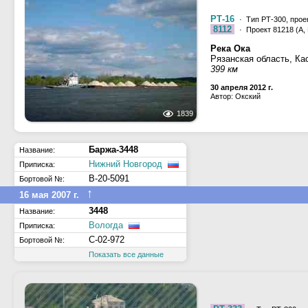
РТ-16
· Тип РТ-300, прое
8112
· Проект 81218 (А, Б
Река Ока
Рязанская область, Ка
399 км
30 апреля 2012 г.
Автор: Окский
1839
Баржа-3448
Название:
Нижний Новгород
Приписка:
В-20-5091
Бортовой №:
↑
16 мая 2007 г.
3448
Название:
Вологда
Приписка:
С-02-972
Бортовой №:
Показать все данные