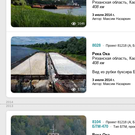
Рязанская область, Ка
408 км
3 июля 2014 г.
Автор: Максим Назаркин
1646
8028
· Проект 81218 (А, Б,
Река Ока
Рязанская область, Ка
408 км
Вид из рубки буксира 
3 июля 2014 г.
Автор: Максим Назаркин
1351
2014
2013
8104
· Проект 81218 (А, Б,
БТМ-470
· Тип БТМ, прое
Река Ока