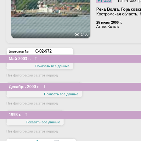
РТ-333
· Тип РТ-300, п
Река Волга, Горьков
Костромская область, 
25 июня 2006 г.
Автор: Kanaris
1408
С-02-972
Бортовой №:
↑
Май 2003 г.
Показать все данные
Нет фотографий за этот период
↑
Декабрь 2000 г.
Показать все данные
Нет фотографий за этот период
↑
1993 г.
Показать все данные
Нет фотографий за этот период