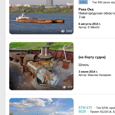
3451
· Тип 943 (всех мо
Река Ока
Нижегородская област
3 км
6 августа 2014 г.
Автор: E-Mike52
1592
(на борту судна)
Шпиль
3 июля 2014 г.
Автор: Максим Назаркин
973
БТМ-470
· Тип БТМ, прое
8028
· Проект 81218 (А, Б,