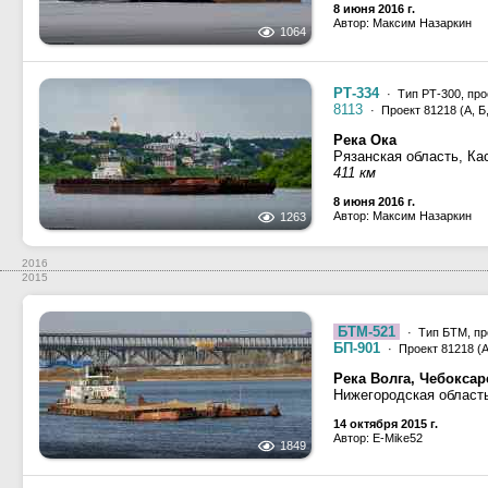
8 июня 2016 г.
Автор: Максим Назаркин
1064
РТ-334
· Тип РТ-300, про
8113
· Проект 81218 (А, Б,
Река Ока
Рязанская область, Ка
411 км
8 июня 2016 г.
Автор: Максим Назаркин
1263
2016
2015
БТМ-521
· Тип БТМ, пр
БП-901
· Проект 81218 (А,
Река Волга, Чебокса
Нижегородская област
14 октября 2015 г.
Автор: E-Mike52
1849