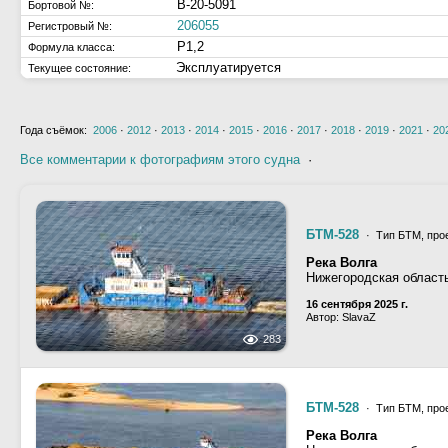
В-20-5091
Бортовой №:
206055
Регистровый №:
Р1,2
Формула класса:
Эксплуатируется
Текущее состояние:
Года съёмок:
2006
·
2012
·
2013
·
2014
·
2015
·
2016
·
2017
·
2018
·
2019
·
2021
·
20
Все комментарии к фотографиям этого судна
·
БТМ-528
· Тип БТМ, про
Река Волга
Нижегородская област
16 сентября 2025 г.
Автор: SlavaZ
283
БТМ-528
· Тип БТМ, про
Река Волга