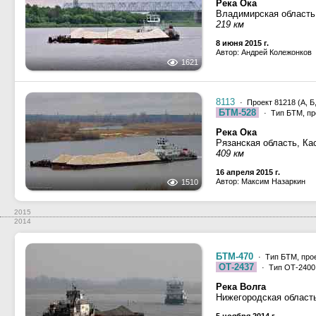
Река Ока
Владимирская область
219 км
8 июня 2015 г.
Автор: Андрей Колежонков
1621
8113
· Проект 81218 (А, Б,
БТМ-528
· Тип БТМ, пр
Река Ока
Рязанская область, Ка
409 км
16 апреля 2015 г.
Автор: Максим Назаркин
1510
2015
2014
БТМ-470
· Тип БТМ, прое
ОТ-2437
· Тип ОТ-2400,
Река Волга
Нижегородская област