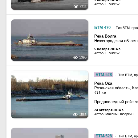
5 ноября 2014 г.
Автор: E-Mike52
2111
БТМ-470
· Тип БТМ, прое
Река Волга
Нижегородская област
5 ноября 2014 г.
Автор: E-Mike52
1395
БТМ-528
· Тип БТМ, пр
Река Ока
Рязанская область, Ка
411 км
Предпоследний рейс з
24 октября 2014 г.
Автор: Максим Назаркин
1566
БТМ-528
· Тип БТМ, пр