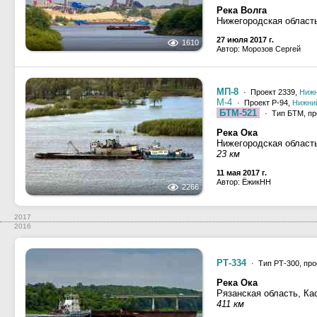
Река Волга
Нижегородская област
27 июля 2017 г.
1610
Автор: Морозов Сергей
МП-8
· Проект 2339,
Нижн
М-4
· Проект Р-94,
Нижни
БТМ-521
· Тип БТМ, пр
Река Ока
Нижегородская област
23 км
11 мая 2017 г.
Автор: ЁжикНН
2266
2017
2016
РТ-334
· Тип РТ-300, про
Река Ока
Рязанская область, Ка
411 км