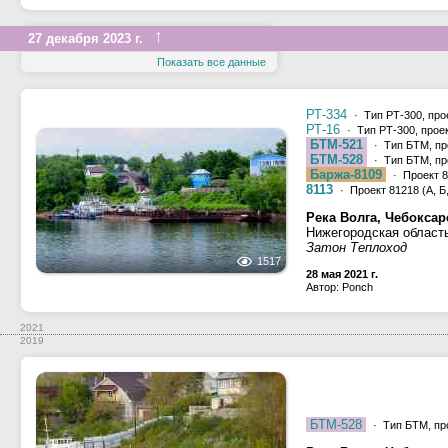
↑
27 декабря 2023 г.
Показать все данные
РТ-334
· Тип РТ-300, про
РТ-16
· Тип РТ-300, прое
БТМ-521
· Тип БТМ, пр
БТМ-528
· Тип БТМ, пр
Баржа-8109
· Проект 81
8113
· Проект 81218 (А, Б,
Река Волга, Чебокса
Нижегородская област
Затон Теплоход
1517
28 мая 2021 г.
Автор: Ponch
2021
2019
БТМ-528
· Тип БТМ, пр