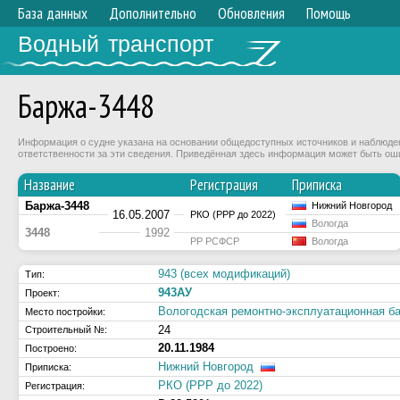
База данных
Дополнительно
Обновления
Помощь
Водный транспорт
Баржа-3448
Информация о судне указана на основании общедоступных источников и наблюдени
ответственности за эти сведения. Приведённая здесь информация может быть ош
Название
Регистрация
Приписка
Баржа-3448
Нижний Новгород
16.05.2007
РКО (РРР до 2022)
Вологда
3448
1992
РР РСФСР
Вологда
943 (всех модификаций)
Тип:
943АУ
Проект:
Вологодская ремонтно-эксплуатационная
Место постройки:
24
Строительный №:
20.11.1984
Построено:
Нижний Новгород
Приписка:
РКО (РРР до 2022)
Регистрация: