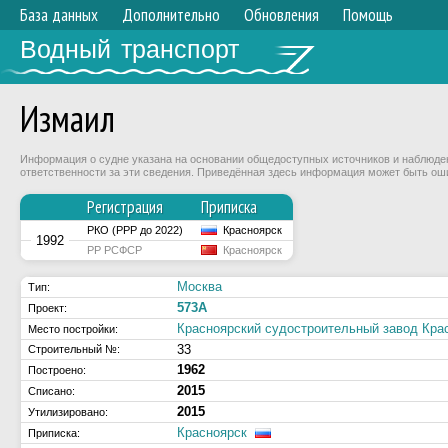
База данных
Дополнительно
Обновления
Помощь
Водный транспорт
Измаил
Информация о судне указана на основании общедоступных источников и наблюдени
ответственности за эти сведения. Приведённая здесь информация может быть ош
Регистрация
Приписка
РКО (РРР до 2022)
Красноярск
1992
РР РСФСР
Красноярск
Москва
Тип:
573А
Проект:
Красноярский судостроительный завод Крас
Место постройки:
33
Строительный №:
1962
Построено:
2015
Списано:
2015
Утилизировано:
Красноярск
Приписка: