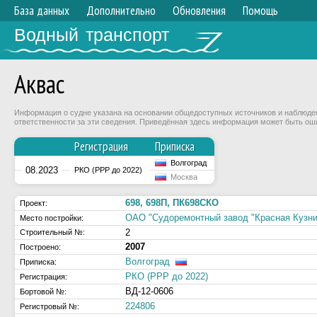
База данных
Дополнительно
Обновления
Помощь
Водный транспорт
Аквас
Информация о судне указана на основании общедоступных источников и наблюдени
ответственности за эти сведения. Приведённая здесь информация может быть ош
Регистрация
Приписка
Волгоград
08.2023
РКО (РРР до 2022)
Москва
698, 698П, ПК698СКО
Проект:
ОАО "Судоремонтный завод "Красная Кузни
Место постройки:
2
Строительный №:
2007
Построено:
Волгоград
Приписка:
РКО (РРР до 2022)
Регистрация:
ВД-12-0606
Бортовой №:
224806
Регистровый №: