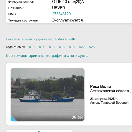
О-ПР2,0 (лед20)А
Формула класса:
UBVE9
Позывной:
273348120
MMSI:
Эксплуатируется
Текущее состояние:
Показать позицию судна на карте MarineTraffic
Года съёмок:
2013
·
2014
·
2015
·
2016
·
2018
·
2022
·
2025
Все комментарии к фотографиям этого судна
·
Река Волга
Астраханская область,
21 августа 2025 г.
Автор: Тимофей Воронин
204