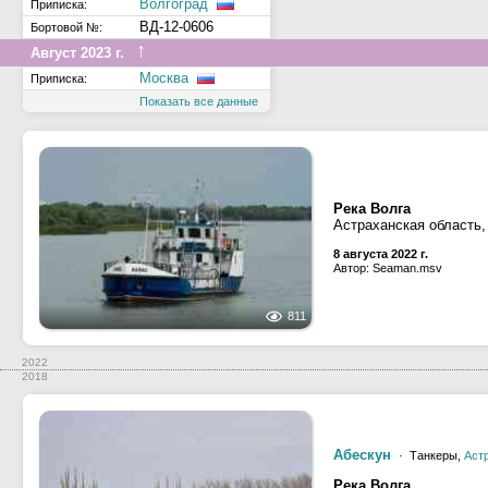
Волгоград
Приписка:
ВД-12-0606
Бортовой №:
↑
Август 2023 г.
Москва
Приписка:
Показать все данные
Река Волга
Астраханская область,
8 августа 2022 г.
Автор: Seaman.msv
811
2022
2018
Абескун
· Танкеры,
Аст
Река Волга