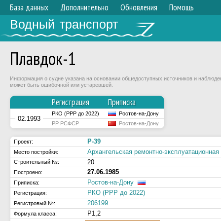
База данных
Дополнительно
Обновления
Помощь
Водный транспорт
Плавдок-1
Информация о судне указана на основании общедоступных источников и наблюдени
может быть ошибочной или устаревшей.
Регистрация
Приписка
РКО (РРР до 2022)
Ростов-на-Дону
02.1993
РР РСФСР
Ростов-на-Дону
Р-39
Проект:
Архангельская ремонтно-эксплуатационна
Место постройки:
20
Строительный №:
27.06.1985
Построено:
Ростов-на-Дону
Приписка:
РКО (РРР до 2022)
Регистрация:
206199
Регистровый №:
Р1,2
Формула класса: