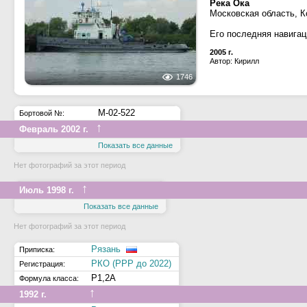
Река Ока
Московская область, 
Его последняя навигац
2005 г.
Автор: Кирилл
1746
М-02-522
Бортовой №:
↑
Февраль 2002 г.
Показать все данные
Нет фотографий за этот период
↑
Июль 1998 г.
Показать все данные
Нет фотографий за этот период
Рязань
Приписка:
РКО (РРР до 2022)
Регистрация:
Р1,2А
Формула класса:
↑
1992 г.