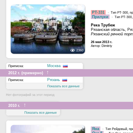
РТ-331
· Тип РТ-300, п
Прилуки
· Тип РТ-300,
Река Трубеж
Рязанская область, Ря
Рязанский речной пор
26 мая 2013 г.
Автор: Dimitriy
2360
Москва
Приписка:
↑
2012 г. (примерно)
Рязань
Приписка:
Показать все данные
Нет фотографий за этот период
↑
2010 г.
Показать все данные
Яна
· Тип Рейдовый, пр