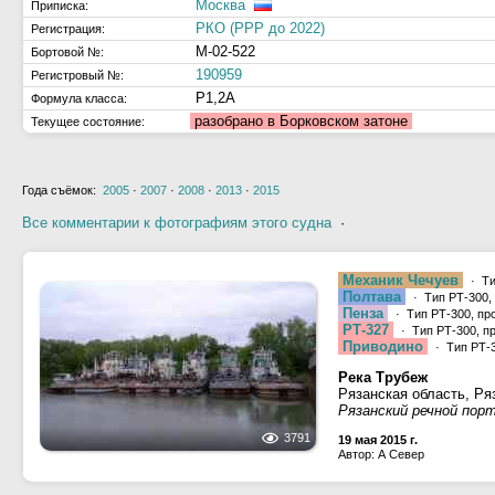
Москва
Приписка:
РКО (РРР до 2022)
Регистрация:
М-02-522
Бортовой №:
190959
Регистровый №:
Р1,2А
Формула класса:
разобрано в Борковском затоне
Текущее состояние:
Года съёмок:
2005
·
2007
·
2008
·
2013
·
2015
Все комментарии к фотографиям этого судна
·
Механик Чечуев
· Ти
Полтава
· Тип РТ-300,
Пенза
· Тип РТ-300, пр
РТ-327
· Тип РТ-300, п
Приводино
· Тип РТ-3
Река Трубеж
Рязанская область, Ря
Рязанский речной пор
3791
19 мая 2015 г.
Автор: А Север