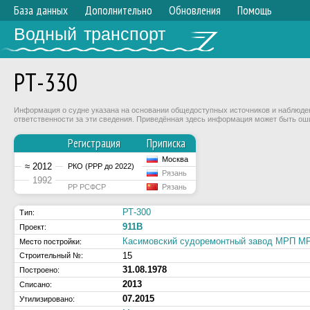
База данных
Дополнительно
Обновления
Помощь
Водный транспорт
РТ-330
Информация о судне указана на основании общедоступных источников и наблюдени
ответственности за эти сведения. Приведённая здесь информация может быть ош
Регистрация
Приписка
Москва
≈ 2012
РКО (РРР до 2022)
Рязань
1992
РР РСФСР
Рязань
РТ-300
Тип:
911В
Проект:
Касимовский судоремонтный завод МРП 
Место постройки:
15
Строительный №:
31.08.1978
Построено:
2013
Списано:
07.2015
Утилизировано: