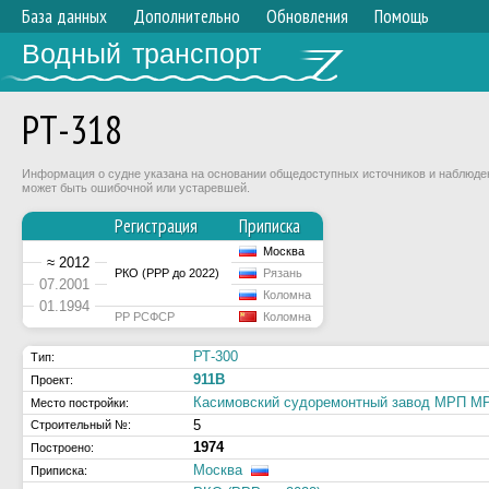
База данных
Дополнительно
Обновления
Помощь
Водный транспорт
РТ-318
Информация о судне указана на основании общедоступных источников и наблюдени
может быть ошибочной или устаревшей.
Регистрация
Приписка
Москва
≈ 2012
РКО (РРР до 2022)
Рязань
07.2001
Коломна
01.1994
РР РСФСР
Коломна
РТ-300
Тип:
911В
Проект:
Касимовский судоремонтный завод МРП 
Место постройки:
5
Строительный №:
1974
Построено:
Москва
Приписка: