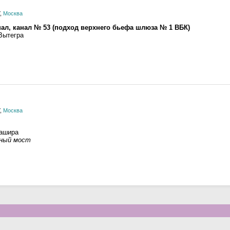
У,
Москва
нал, канал № 53 (подход верхнего бьефа шлюза № 1 ВБК)
Вытегра
У,
Москва
Кашира
жный мост