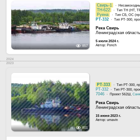
Свирь-1
· Несамоходн
ТН-622
· Тип ТН (НТ, ТР
Руена
· Тип СБ, ОС (пр.
РТ-332
· Тип РТ-300, про
Река Свирь
Ленинградская область
5 июля 2024 г.
Автор: Ponch
857
2024
2023
РТ-333
· Тип РТ-300, п
РТ-332
· Тип РТ-300, про
7046
· Проект 562Ш,
Санк
Река Свирь
Ленинградская област
15 июня 2023 г.
Автор: umavin
801