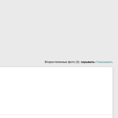
Второстепенные фото (3):
скрывать
/
показывать