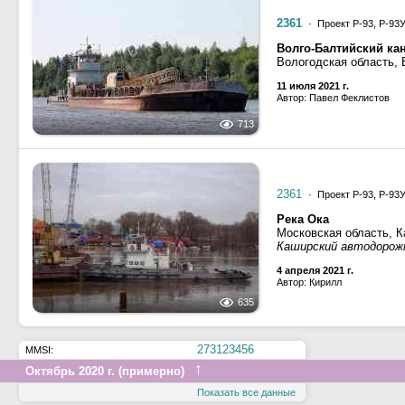
2361
· Проект Р-93, Р-93
Волго-Балтийский ка
Вологодская область, 
11 июля 2021 г.
Автор: Павел Феклистов
713
2361
· Проект Р-93, Р-93
Река Ока
Московская область, 
Каширский автодоро
4 апреля 2021 г.
Автор: Кирилл
635
273123456
MMSI:
↑
Октябрь 2020 г. (примерно)
Показать все данные