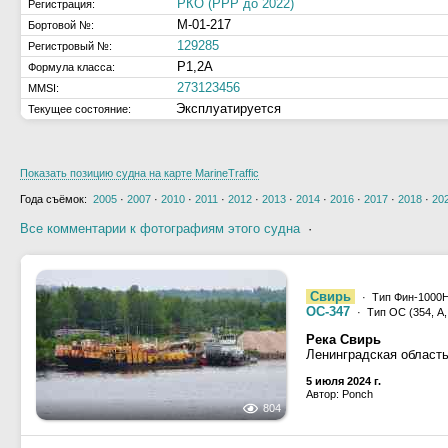
РКО (РРР до 2022)
Регистрация:
М-01-217
Бортовой №:
129285
Регистровый №:
Р1,2А
Формула класса:
273123456
MMSI:
Эксплуатируется
Текущее состояние:
Показать позицию судна на карте MarineTraffic
Года съёмок:
2005
·
2007
·
2010
·
2011
·
2012
·
2013
·
2014
·
2016
·
2017
·
2018
·
20
Все комментарии к фотографиям этого судна
·
Свирь
· Тип Фин-1000Н
ОС-347
· Тип ОС (354, А, 
Река Свирь
Ленинградская область
5 июля 2024 г.
Автор: Ponch
804