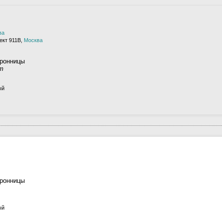
ва
ект 911В,
Москва
Бронницы
ст
ый
Бронницы
ый