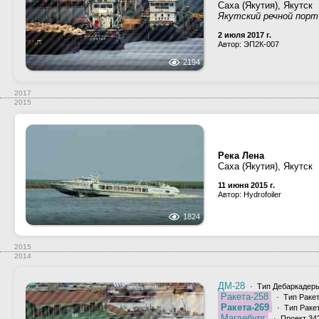
Саха (Якутия), Якутск
Якутский речной порт
2 июля 2017 г.
Автор: ЭП2К-007
2194
2017
2015
Река Лена
Саха (Якутия), Якутск
11 июня 2015 г.
Автор: Hydrofoiler
1824
2015
2014
ДМ-28
· Тип Дебаркадеры 
Ракета-258
· Тип Ракет
Ракета-269
· Тип Ракет
Магдебург
· Проект 342