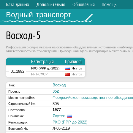
База данных
Дополнительно
Обновления
Помощь
Водный транспорт
Восход-5
Информация о судне указана на основании общедоступных источников и наблюдени
ответственности за эти сведения. Приведённая здесь информация может быть ош
Регистрация
Приписка
РКО (РРР до 2022)
Якутск
01.1992
РР РСФСР
Якутск
Восход
Тип:
352
Проект:
Феодосийское производственное объединен
Место постройки:
305
Строительный №:
1977
Построено:
Якутск
Приписка:
РКО (РРР до 2022)
Регистрация:
Л-05-2119
Бортовой №: