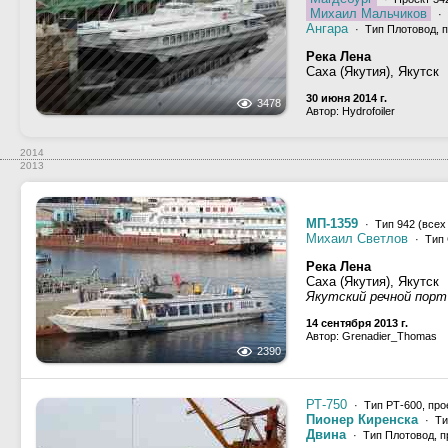
Михаил Мальчиков
· 
Ангара
· Тип Плотовод, п
Река Лена
Саха (Якутия), Якутск
30 июня 2014 г.
3478
Автор: Hydrofoiler
2014
2013
МП-1359
· Тип 942 (всех
Михаил Светлов
· Тип 
Река Лена
Саха (Якутия), Якутск
Якутский речной порт
14 сентября 2013 г.
Автор: Grenadier_Thomas
2390
РТ-750
· Тип РТ-600, про
Пионер Киренска
· Ти
Двина
· Тип Плотовод, 