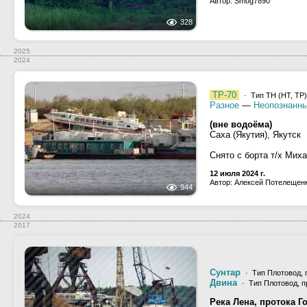
Автор: Smog7890
328
2025
2024
ТР-70
· Тип ТН (НТ, ТР)
Разное
—
Неопознанны
(вне водоёма)
Саха (Якутия), Якутск
Снято с борта т/х Мих
12 июля 2024 г.
Автор: Алексей Потелещен
944
2024
2017
Сунтар
· Тип Плотовод, 
Двина
· Тип Плотовод, 
Река Лена, протока Г