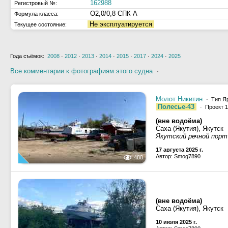
162988
Регистровый №:
О2,0/0,8 СПК А
Формула класса:
Не эксплуатируется
Текущее состояние:
Года съёмок:
2008
·
2012
·
2013
·
2014
·
2015
·
2017
·
2024
·
2025
Все комментарии к фотографиям этого судна
·
Молот Никитин
· Тип Яр
Полесье-43
· Проект 1
(вне водоёма)
Саха (Якутия), Якутск
Якутский речной порт
17 августа 2025 г.
Автор: Smog7890
480
(вне водоёма)
Саха (Якутия), Якутск
10 июля 2025 г.