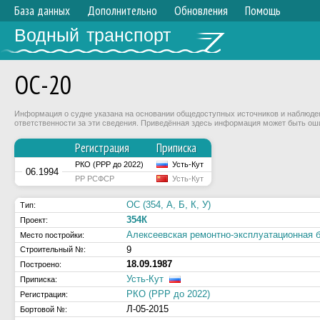
База данных
Дополнительно
Обновления
Помощь
Водный транспорт
ОС-20
Информация о судне указана на основании общедоступных источников и наблюдени
ответственности за эти сведения. Приведённая здесь информация может быть ош
Регистрация
Приписка
РКО (РРР до 2022)
Усть-Кут
06.1994
РР РСФСР
Усть-Кут
ОС (354, А, Б, К, У)
Тип:
354К
Проект:
Алексеевская ремонтно-эксплуатационна
Место постройки:
9
Строительный №:
18.09.1987
Построено:
Усть-Кут
Приписка:
РКО (РРР до 2022)
Регистрация:
Л-05-2015
Бортовой №: