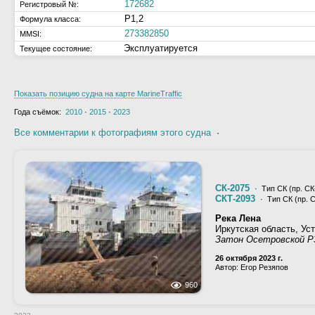
172682
Регистровый №:
Р1,2
Формула класса:
273382850
MMSI:
Эксплуатируется
Текущее состояние:
Показать позицию судна на карте MarineTraffic
Года съёмок:
2010
·
2015
·
2023
Все комментарии к фотографиям этого судна
·
СК-2075
· Тип СК (пр. СК-
СКТ-2093
· Тип СК (пр. С
Река Лена
Иркутская область, Уст
Затон Осетровской 
26 октября 2023 г.
Автор: Егор Резяпов
960