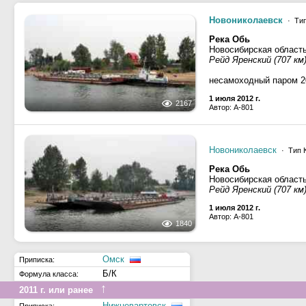
Новониколаевск
· Тип
Река Обь
Новосибирская област
Рейд Яренский (707 км
несамоходный паром 2
1 июля 2012 г.
2167
Автор: A-801
Новониколаевск
· Тип 
Река Обь
Новосибирская област
Рейд Яренский (707 км
1 июля 2012 г.
Автор: A-801
1840
Омск
Приписка:
Б/К
Формула класса:
↑
2011 г. или ранее
Нижневартовск