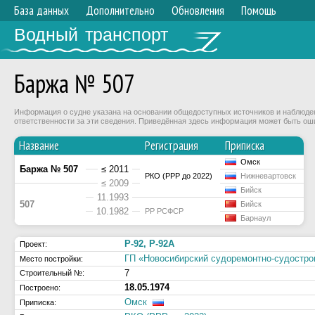
База данных
Дополнительно
Обновления
Помощь
Водный транспорт
Баржа № 507
Информация о судне указана на основании общедоступных источников и наблюдени
ответственности за эти сведения. Приведённая здесь информация может быть ош
Название
Регистрация
Приписка
Омск
Баржа № 507
≤ 2011
РКО (РРР до 2022)
Нижневартовск
≤ 2009
Бийск
11.1993
507
Бийск
10.1982
РР РСФСР
Барнаул
Р-92, Р-92А
Проект:
ГП «Новосибирский судоремонтно-судост
Место постройки:
7
Строительный №:
18.05.1974
Построено:
Омск
Приписка: