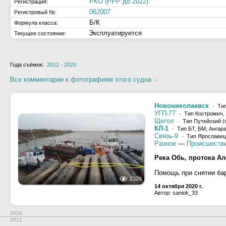
РКО (РРР до 2022)
Регистрация:
062007
Регистровый №:
Б/К
Формула класса:
Эксплуатируется
Текущее состояние:
Года съёмок:
2012
·
2020
Все комментарии к фотографиям этого судна
·
Новониколаевск
· Тип
УГП-77
· Тип Костромич, 
Щегол
· Тип Путейский (пр
КЛ-1
· Тип БТ, БМ, Ангара
Связь-9
· Тип Ярославец 
Разное
—
Происшеств
Река Обь, протока А
Помощь при снятии бар
2324
14 октября 2020 г.
Автор: saniok_33
2020
2012