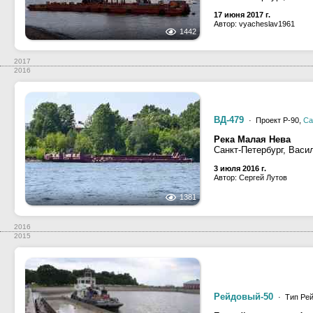
17 июня 2017 г.
Автор: vyacheslav1961
1442
2017
2016
ВД-479
· Проект Р-90,
Са
Река Малая Нева
Санкт-Петербург, Васи
3 июля 2016 г.
Автор: Сергей Лутов
1381
2016
2015
Рейдовый-50
· Тип Рей