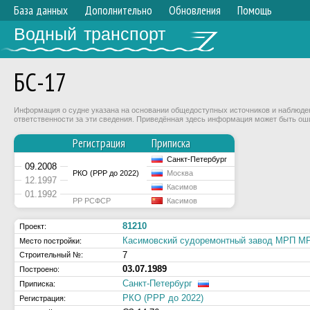
База данных
Дополнительно
Обновления
Помощь
Водный транспорт
БС-17
Информация о судне указана на основании общедоступных источников и наблюдени
ответственности за эти сведения. Приведённая здесь информация может быть ош
Регистрация
Приписка
Санкт-Петербург
09.2008
РКО (РРР до 2022)
Москва
12.1997
Касимов
01.1992
РР РСФСР
Касимов
81210
Проект:
Касимовский судоремонтный завод МРП 
Место постройки:
7
Строительный №:
03.07.1989
Построено:
Санкт-Петербург
Приписка:
РКО (РРР до 2022)
Регистрация: