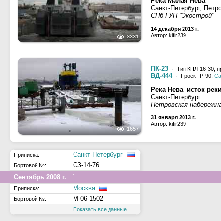
Река Малая Нева
Санкт-Петербург, Петр
СПб ГУП "Экострой"
14 декабря 2013 г.
Автор: kifir239
3331
ПК-23
· Тип КПЛ-16-30, п
ВД-444
· Проект Р-90,
Са
Река Нева, исток рек
Санкт-Петербург
Петровская набережн
31 января 2013 г.
Автор: kifir239
1657
Санкт-Петербург
Приписка:
СЗ-14-76
Бортовой №:
↑
Сентябрь 2008 г.
Москва
Приписка:
М-06-1502
Бортовой №:
Показать все данные