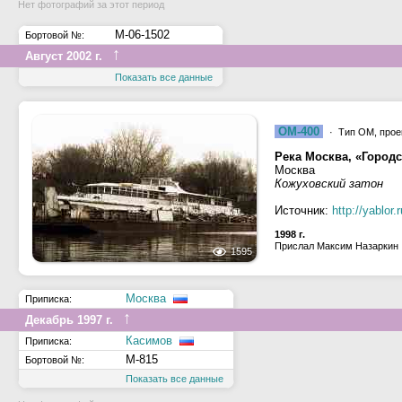
Нет фотографий за этот период
М-06-1502
Бортовой №:
↑
Август 2002 г.
Показать все данные
ОМ-400
· Тип ОМ, проек
Река Москва, «Город
Москва
Кожуховский затон
Источник:
http://yablor
1998 г.
Прислал Максим Назаркин
1595
Москва
Приписка:
↑
Декабрь 1997 г.
Касимов
Приписка:
М-815
Бортовой №:
Показать все данные