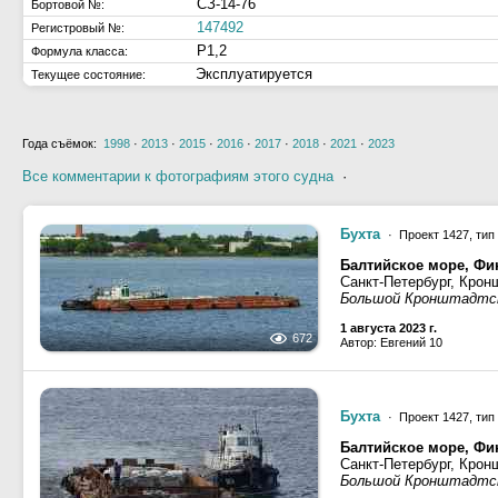
СЗ-14-76
Бортовой №:
147492
Регистровый №:
Р1,2
Формула класса:
Эксплуатируется
Текущее состояние:
Года съёмок:
1998
·
2013
·
2015
·
2016
·
2017
·
2018
·
2021
·
2023
Все комментарии к фотографиям этого судна
·
Бухта
· Проект 1427, тип
Балтийское море, Фи
Санкт-Петербург, Крон
Большой Кронштадтск
1 августа 2023 г.
672
Автор: Евгений 10
Бухта
· Проект 1427, тип
Балтийское море, Фи
Санкт-Петербург, Крон
Большой Кронштадтск