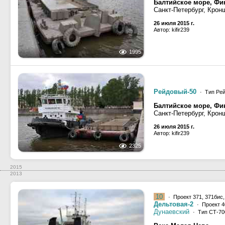
Балтийское море, Фин
Санкт-Петербург, Крон
26 июля 2015 г.
Автор: kifir239
1995
Рейдовый-50
· Тип Рей
Балтийское море, Фин
Санкт-Петербург, Крон
26 июля 2015 г.
Автор: kifir239
2325
2015
2013
10
· Проект 371, 371бис,
Дельтовая-2
· Проект 4
Дунаевский
· Тип СТ-700