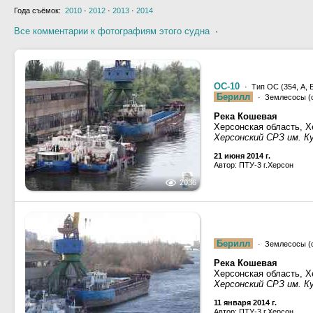
Года съёмок:
2010
·
2012
·
2013
·
2014
Все комментарии к фотографиям этого судна
·
ОС-10
· Тип ОС (354, А, Б
Берилл
· Землесосы (
Река Кошевая
Херсонская область, Х
Херсонский СРЗ им. 
21 июня 2014 г.
Автор: ПТУ-3 г.Херсон
2036
Берилл
· Землесосы (
Река Кошевая
Херсонская область, Х
Херсонский СРЗ им. 
11 января 2014 г.
Автор: ПТУ-3 г.Херсон