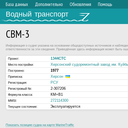
База данных
Дополнительно
Обновления
Помощь
Водный транспорт
СВМ-3
Информация о судне указана на основании общедоступных источников и наблюдени
ответственности за эти сведения. Приведённая здесь информация может быть ош
1344СТС
Проект:
Херсонский судоремонтный завод им. Куй
Место постройки:
1977
Построено:
Херсон
Приписка:
РСУ
Регистрация:
2-307206
Регистровый №:
КМ+В1
Формула класса:
272114300
MMSI:
Эксплуатируется
Текущее состояние:
Показать позицию судна на карте MarineTraffic