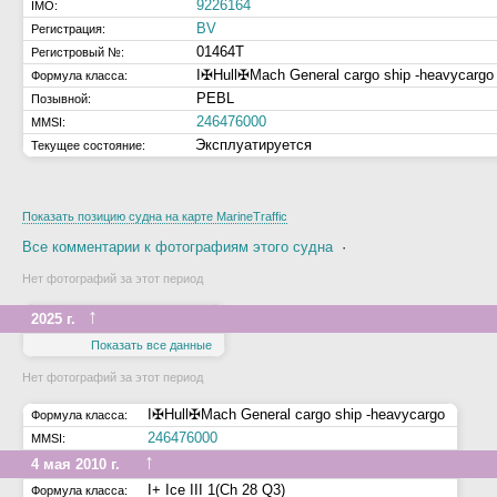
9226164
IMO:
BV
Регистрация:
01464T
Регистровый №:
I✠Hull✠Mach General cargo ship -heavycargo
Формула класса:
PEBL
Позывной:
246476000
MMSI:
Эксплуатируется
Текущее состояние:
Показать позицию судна на карте MarineTraffic
Все комментарии к фотографиям этого судна
·
Нет фотографий за этот период
↑
2025 г.
Показать все данные
Нет фотографий за этот период
I✠Hull✠Mach General cargo ship -heavycargo
Формула класса:
246476000
MMSI:
↑
4 мая 2010 г.
I+ Ice III 1(Ch 28 Q3)
Формула класса: