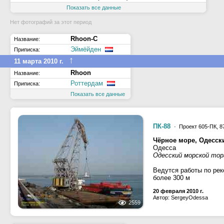
Показать все данные
Нет фотографий за этот период
Rhoon-C
Название:
Эймёйден
Приписка:
↑
11 марта 2010 г.
Rhoon
Название:
Роттердам
Приписка:
Показать все данные
ПК-88
· Проект 605-ПК, 8
Чёрное море, Одесск
Одесса
Одесский морской торг
Ведутся работы по ре
более 300 м
20 февраля 2010 г.
Автор: SergeyOdessa
2559