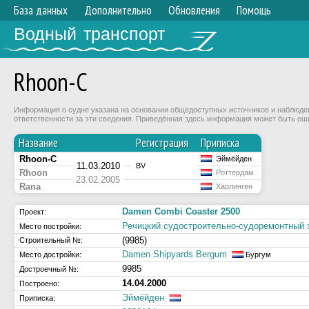
База данных
Дополнительно
Обновления
Помощь
Водный транспорт
Rhoon-C
Информация о судне указана на основании общедоступных источников и наблюдени
ответственности за эти сведения. Приведённая здесь информация может быть ош
Название
Регистрация
Приписка
Rhoon-C
Эймёйден
11.03.2010
BV
Rhoon
Роттердам
23.02.2005
Rana
Харлинген
Damen Combi Coaster 2500
Проект:
Речицкий судостроительно-судоремонтный 
Место постройки:
(9985)
Строительный №:
Damen Shipyards Bergum
Место достройки:
Бургум
9985
Достроечный №:
14.04.2000
Построено:
Эймёйден
Приписка: