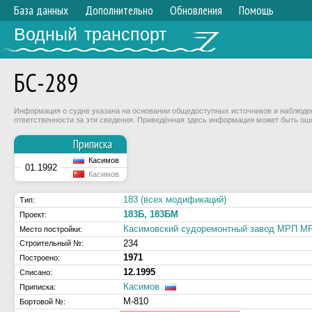
База данных
Дополнительно
Обновления
Помощь
Водный транспорт
БС-289
Информация о судне указана на основании общедоступных источников и наблюдени
ответственности за эти сведения. Приведённая здесь информация может быть ош
Приписка
Касимов
01.1992
Касимов
183 (всех модификаций)
Тип:
183Б, 183БМ
Проект:
Касимовский судоремонтный завод МРП 
Место постройки:
234
Строительный №:
1971
Построено:
12.1995
Списано:
Касимов
Приписка:
М-810
Бортовой №: