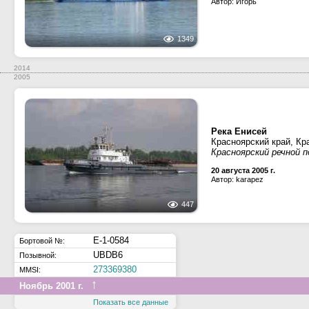
Автор: Игорь
1349
2014
2005
Река Енисей
Красноярский край, Кр
Красноярский речной п
20 августа 2005 г.
Автор: karapez
447
Е-1-0584
Бортовой №:
UBDB6
Позывной:
273369380
MMSI:
↑
Ноябрь 2001 г.
Показать все данные