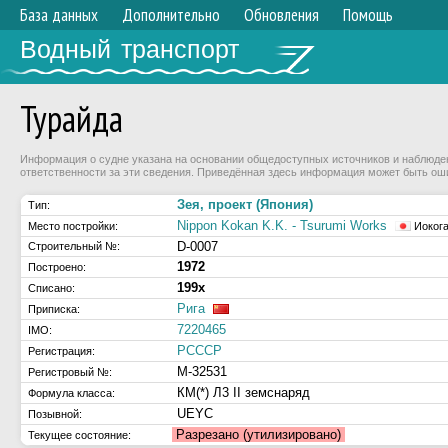
База данных
Дополнительно
Обновления
Помощь
Водный транспорт
Турайда
Информация о судне указана на основании общедоступных источников и наблюдени
ответственности за эти сведения. Приведённая здесь информация может быть ош
Зея, проект (Япония)
Тип:
Nippon Kokan K.K. - Tsurumi Works
Место постройки:
Иоког
D-0007
Строительный №:
1972
Построено:
199х
Списано:
Рига
Приписка:
7220465
IMO:
РСССР
Регистрация:
М-32531
Регистровый №:
КМ(*) Л3 II земснаряд
Формула класса:
UEYC
Позывной:
Разрезано (утилизировано)
Текущее состояние: