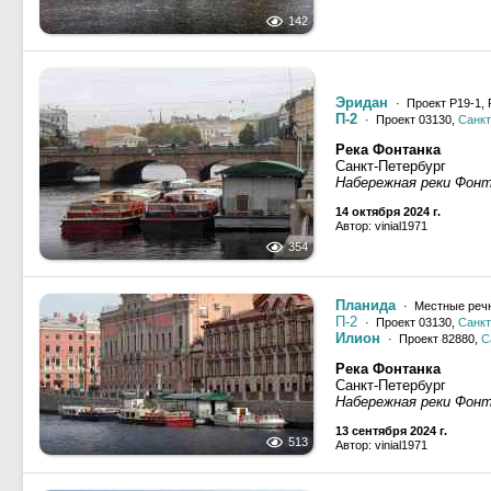
142
Эридан
· Проект Р19-1, 
П-2
· Проект 03130,
Санкт
Река Фонтанка
Санкт-Петербург
Набережная реки Фон
14 октября 2024 г.
Автор: vinial1971
354
Планида
· Местные реч
П-2
· Проект 03130,
Санкт
Илион
· Проект 82880,
С
Река Фонтанка
Санкт-Петербург
Набережная реки Фон
13 сентября 2024 г.
513
Автор: vinial1971