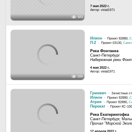
Река Мойка, Крюков 
Санкт-Петербург
200
10 июня 2022 г.
Автор: Ecliptics
Эфир
· Chaparral 330 S
Зимняя канавка
Санкт-Петербург
483
Набережная Зимней Ка
7 мая 2022 г.
Автор: vinial1971
Илион
· Проект 82880,
С
П-2
· Проект 03130,
Санкт
Река Фонтанка
689
Санкт-Петербург
Набережная реки Фон
4 мая 2022 г.
Автор: vinial1971
Гринвич
· Зачистные ст