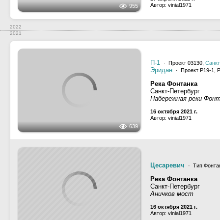
Илион
· Проект 82880,
С
Атрия
· Проект 82880,
С
Перекат
· Проект КС-100
955
Река Екатерингофка
Санкт-Петербург, Малы
Причал "Морской Экол
17 апреля 2022 г.
Автор: vinial1971
2022
2021
П-1
· Проект 03130,
Санкт
Эридан
· Проект Р19-1, 
Река Фонтанка
639
Санкт-Петербург
Набережная реки Фон
16 октября 2021 г.
Автор: vinial1971
Цесаревич
· Тип Фонтан
Река Фонтанка
Санкт-Петербург
512
Аничков мост