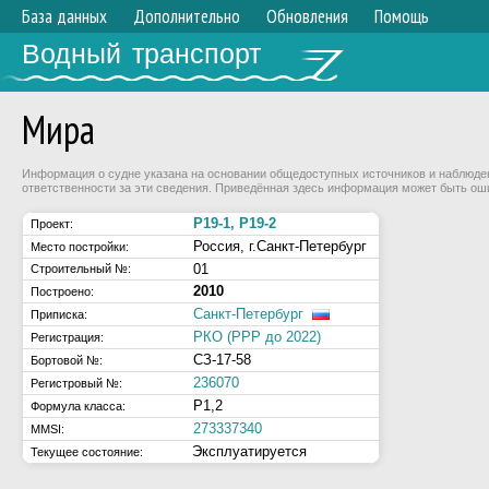
База данных
Дополнительно
Обновления
Помощь
Водный транспорт
Мира
Информация о судне указана на основании общедоступных источников и наблюдени
ответственности за эти сведения. Приведённая здесь информация может быть ош
Р19-1, Р19-2
Проект:
Россия, г.Санкт-Петербург
Место постройки:
01
Строительный №:
2010
Построено:
Санкт-Петербург
Приписка:
РКО (РРР до 2022)
Регистрация:
СЗ-17-58
Бортовой №:
236070
Регистровый №:
Р1,2
Формула класса:
273337340
MMSI:
Эксплуатируется
Текущее состояние: