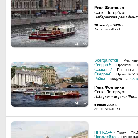
Река Фонтанка
Санкт-Петербург
Набережная реки Фон
20 октября 2025 г.
Автор: vinial1971
156
Всегда готов
· Местные
Сиерра-5
· Проект КС-10
Самсон-2
· Понтоны и п
Сиерра-6
· Проект КС-10
Ройки
· Медуза 750,
Санк
Река Фонтанка
Санкт-Петербург
Набережная реки Фон
152
9 июля 2025 г.
Автор: vinial1971
ПРП-15-4
· Проект НТК1
Чародейка
· Тип Фонтан