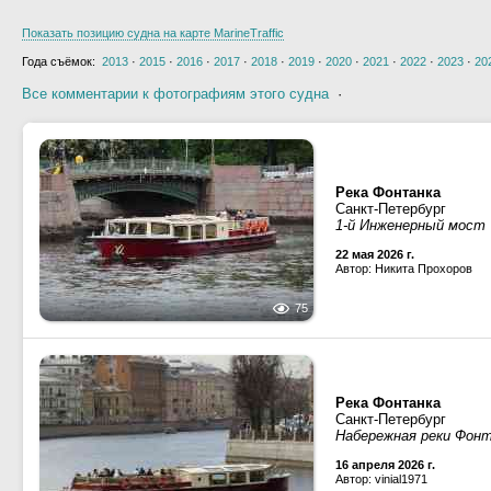
Показать позицию судна на карте MarineTraffic
Года съёмок:
2013
·
2015
·
2016
·
2017
·
2018
·
2019
·
2020
·
2021
·
2022
·
2023
·
20
Все комментарии к фотографиям этого судна
·
Река Фонтанка
Санкт-Петербург
1-й Инженерный мост
22 мая 2026 г.
Автор: Никита Прохоров
75
Река Фонтанка
Санкт-Петербург
Набережная реки Фон
16 апреля 2026 г.
Автор: vinial1971