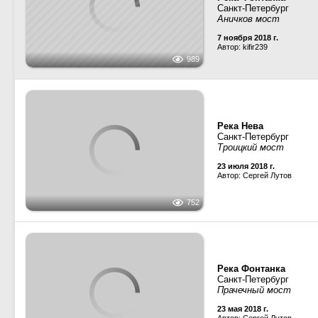
Автор: tallart
1635
РЛВ 20-03
· Понтоны и 
Планида
· Местные реч
Илион
· Проект 82880,
С
Река Фонтанка
Санкт-Петербург
Набережная реки Фон
11 августа 2017 г.
Автор: tallart
1707
Река Фонтанка
Санкт-Петербург
24 мая 2017 г.
Автор: Boris-f
729