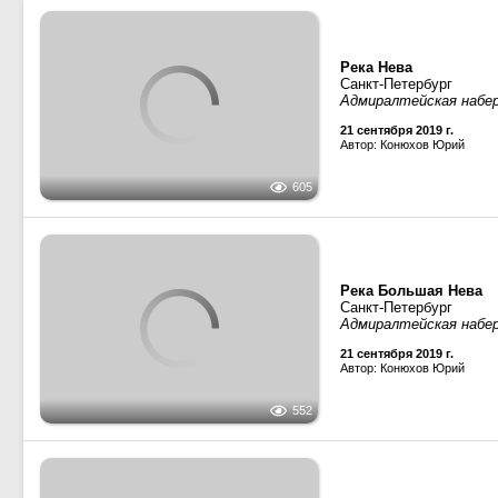
П-2
· Проект 03130,
Санкт
П-1
· Проект 03130,
Санкт
Эридан
· Проект Р19-1, 
Планида
· Местные реч
Илион
· Проект 82880,
С
1723
Река Фонтанка
Санкт-Петербург
Аничков мост
7 ноября 2018 г.
Автор: kifir239
Эридан
· Проект Р19-1, 
П-2
· Проект 03130,
Санкт
Река Фонтанка
989
Санкт-Петербург
Аничков мост
7 ноября 2018 г.
Автор: kifir239
Река Нева
Санкт-Петербург
Троицкий мост