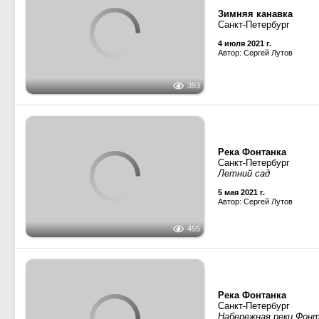
1 мая 2021 г.
Автор: vinial1971
Эридан
· Проект Р19-1, 
Кубена
· Проект КС-100А
Кубань
· Проект КС-100А
Илион
· Проект 82880,
С
Атрия
· Проект 82880,
С
Багира
· Маломерные 
Альдебаран
· Водола
Повенец
· Зачистные ст
2879
НИС Барракуда
· Тип
Брусно
· Тип Кижи, пр
Кузра
· Тип Кижи, проект
Река Екатерингофка
Санкт-Петербург, Малы
Причал "Морской Экол
9 января 2021 г.
Автор: wh66
2021
2020
Река Фонтанка
Санкт-Петербург
Летний сад
851