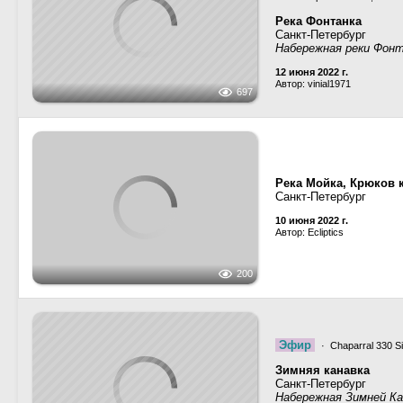
441
Сиерра-5
· Проект КС-10
Сиерра-6
· Проект КС-10
Река Фонтанка
Санкт-Петербург
Аничков мост
28 июня 2022 г.
Автор: vinial1971
579
Атлант
· Тип Фонтанка
Атрия
· Проект 82880,
Са
П-2
· Проект 03130,
Санкт
Река Фонтанка
697
Санкт-Петербург
Набережная реки Фон
12 июня 2022 г.
Автор: vinial1971