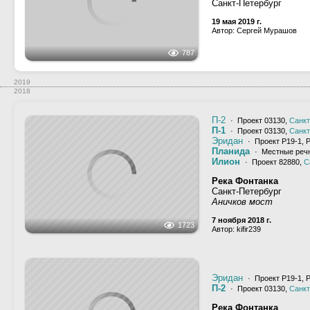
613
2018
2017
Река Нева, Кронверк
Санкт-Петербург
5 сентября 2017 г.
Автор: wh66
600
Илион
· Проект 82880,
С
Эридан
· Проект Р19-1, 
Река Фонтанка
Санкт-Петербург
Набережная реки Фон
11 августа 2017 г.