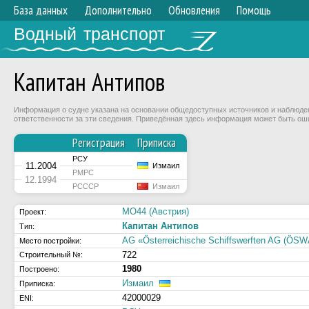
База данных
Дополнительно
Обновления
Помощь
Водный транспорт
Капитан Антипов
Информация о судне указана на основании общедоступных источников и наблюдени
ответственности за эти сведения. Приведённая здесь информация может быть ош
Регистрация
Приписка
РСУ
11.2004
Измаил
РМРС
12.1994
РСССР
Измаил
MO44 (Австрия)
Проект:
Капитан Антипов
Тип:
AG «Österreichische Schiffswerften AG (ÖSW
Место постройки:
722
Строительный №:
1980
Построено:
Измаил
Приписка:
42000029
ENI: