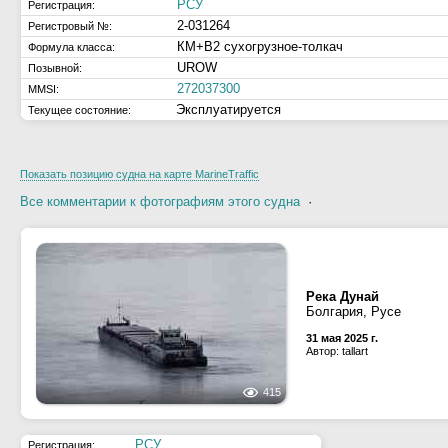
РСУ
Регистрация:
2-031264
Регистровый №:
КМ+В2 сухогрузное-толкач
Формула класса:
UROW
Позывной:
272037300
MMSI:
Эксплуатируется
Текущее состояние:
Показать позицию судна на карте MarineTraffic
Все комментарии к фотографиям этого судна
·
Река Дунай
Болгария, Русе
31 мая 2025 г.
Автор: tallart
415
РСУ
Регистрация: