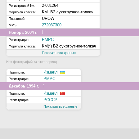
2-031264
Регистровый №:
КМ+В2 сухогрузное-толкач
Формула класса:
UROW
Позывной:
272037300
MMSI:
↑
Ноябрь 2004 г.
РМРС
Регистрация:
КМ(*) В2 сухогрузное-толкач
Формула класса:
Показать все данные
Нет фотографий за этот период
Измаил
Приписка:
РМРС
Регистрация:
↑
Декабрь 1994 г.
Измаил
Приписка:
РСССР
Регистрация:
Показать все данные