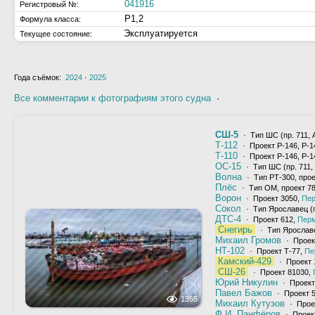
041916
Регистровый №:
Р1,2
Формула класса:
Эксплуатируется
Текущее состояние:
Года съёмок:
2024
·
2025
Все комментарии к фотографиям этого судна
·
СШ-5
· Тип ШС (пр. 711, А
Т-112
· Проект Р-146, Р-1
Т-110
· Проект Р-146, Р-1
ОС-15
· Тип ШС (пр. 711, 
Волна
· Тип РТ-300, прое
Плёс
· Тип ОМ, проект 78
Ворон
· Проект 3050,
Пе
Сокол
· Тип Ярославец (п
ДТС-4
· Проект 612,
Пер
Снегирь
· Тип Ярославе
Михаил Громов
· Проек
НТ-102
· Проект Т-77,
Пе
Камский-429
· Проект 
СШ-26
· Проект 81030,
Юрий Никулин
· Проект
Павел Бажов
· Проект 5
1355
Михаил Кутузов
· Проек
Ф.И. Панфёров
· Проект