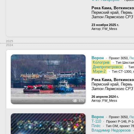
Река Кама, Воткинск
Пермский край, Пермь
Затон Пермского СРЗ
23 ноября 2025 г.
Автор: FW_Mess
2025
2024
Ворон
· Проект 3050,
Пе
Кологрив
· Тип Шестая 
Днепропетровск
· Тип
Мэри-2
· Тип СТ-1300, 
Река Кама, Воткинск
Пермский край, Пермь
Затон Пермского СРЗ
26 апреля 2024 г.
876
Автор: FW_Mess
Ворон
· Проект 3050,
Пе
Т-110
· Проект Р-146, Р-1
Плёс
· Тип ОМ, проект 78
Владимир Недорезов
·