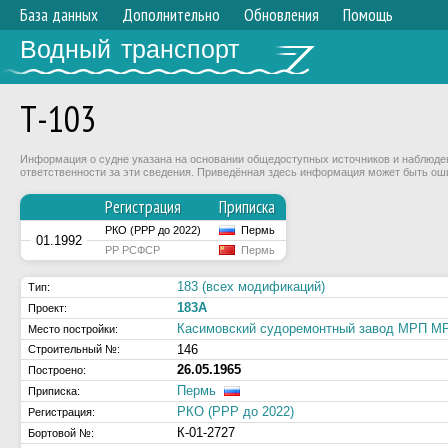
База данных
Дополнительно
Обновления
Помощь
Водный транспорт
Т-103
Информация о судне указана на основании общедоступных источников и наблюдени
ответственности за эти сведения. Приведённая здесь информация может быть ош
Регистрация
Приписка
РКО (РРР до 2022)
Пермь
01.1992
РР РСФСР
Пермь
183 (всех модификаций)
Тип:
183А
Проект:
Касимовский судоремонтный завод МРП 
Место постройки:
146
Строительный №:
26.05.1965
Построено:
Пермь
Приписка:
РКО (РРР до 2022)
Регистрация:
К-01-2727
Бортовой №: