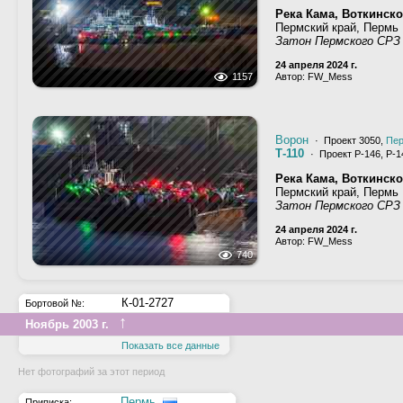
Река Кама, Воткинск
Пермский край, Пермь
Затон Пермского СРЗ
24 апреля 2024 г.
1157
Автор: FW_Mess
Ворон
· Проект 3050,
Пе
Т-110
· Проект Р-146, Р-1
Река Кама, Воткинск
Пермский край, Пермь
Затон Пермского СРЗ
24 апреля 2024 г.
Автор: FW_Mess
740
К-01-2727
Бортовой №:
↑
Ноябрь 2003 г.
Показать все данные
Нет фотографий за этот период
Пермь
Приписка: