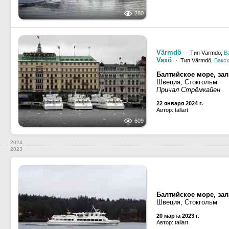
280
Värmdö
· Тип Värmdö,
В
Vaxö
· Тип Värmdö,
Вакс
Балтийское море, за
Швеция, Стокгольм
Причал Стрёмкайен
22 января 2024 г.
Автор: tallart
609
2024
2023
Балтийское море, за
Швеция, Стокгольм
20 марта 2023 г.
Автор: tallart