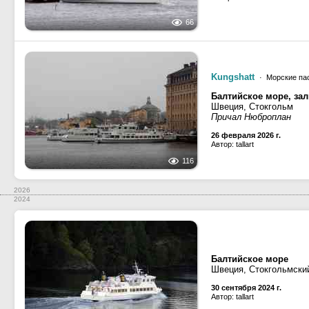
66
Kungshatt
· Морские па
Балтийское море, за
Швеция, Стокгольм
Причал Нюброплан
26 февраля 2026 г.
Автор: tallart
116
2026
2024
Балтийское море
Швеция, Стокгольмски
30 сентября 2024 г.
Автор: tallart