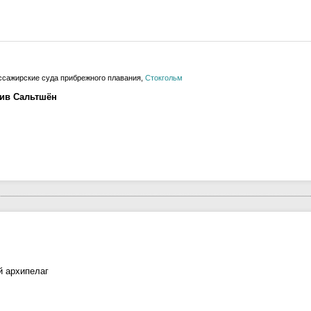
ссажирские суда прибрежного плавания,
Стокгольм
лив Сальтшён
й архипелаг