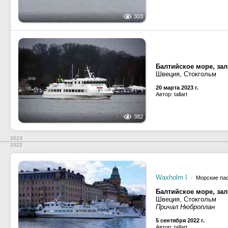
303
Балтийское море, за
Швеция, Стокгольм
20 марта 2023 г.
Автор: tallart
382
2023
2022
Waxholm I
· Морские пас
Балтийское море, за
Швеция, Стокгольм
Причал Нюброплан
5 сентября 2022 г.
Автор: tallart