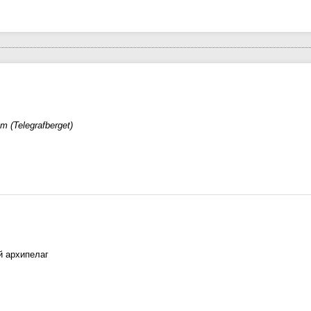
 (Telegrafberget)
й архипелаг