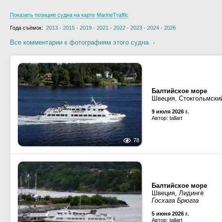
Показать позицию судна на карте MarineTraffic
Года съёмок:
2013
·
2015
·
2019
·
2021
·
2022
·
2023
·
2024
·
2026
Все комментарии к фотографиям этого судна
·
Балтийское море
Швеция, Стокгольмски
9 июля 2026 г.
Автор: tallart
78
Балтийское море
Швеция, Лидингё
Госхага Брюгга
5 июня 2026 г.
Автор: tallart