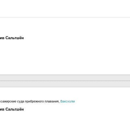
лив Сальтшён
сажирские суда прибрежного плавания,
Ваксхолм
лив Сальтшён