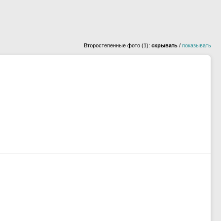
Второстепенные фото (1):
скрывать
/
показывать