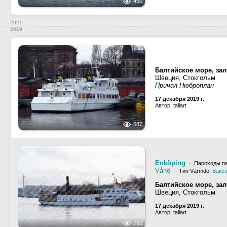
450
2021
2019
Балтийское море, за
Швеция, Стокгольм
Причал Нюброплан
17 декабря 2019 г.
Автор: tallart
587
Enköping
· Пароходы па
Vånö
· Тип Värmdö,
Вакс
Балтийское море, за
Швеция, Стокгольм
17 декабря 2019 г.
Автор: tallart
791