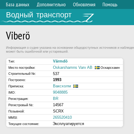
База данных
Дополнительно
Обновления
Помощь
Водный транспорт
Viberö
Информация о судне указана на основании общедоступных источников и наблюдени
может быть ошибочной или устаревшей.
Värmdö
Тип:
Oskarshamns Varv AB
Место постройки:
Оскарсхамн
537
Строительный №:
1993
Построено:
Ваксхолм
Приписка:
9048885
IMO:
BR
Регистрация:
14567
Регистровый №:
SCRX
Позывной:
265520410
MMSI:
Эксплуатируется
Текущее состояние: