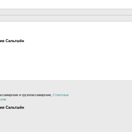
лив Сальтшён
ссажирские и грузопассажирские,
Стокгольм
холм
лив Сальтшён