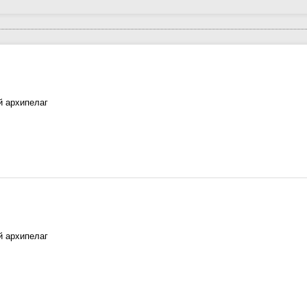
й архипелаг
й архипелаг