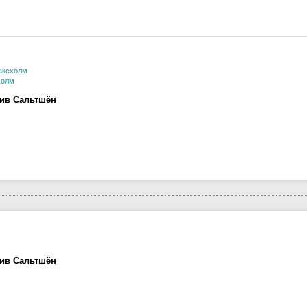
аксхолм
холм
лив Сальтшён
лив Сальтшён