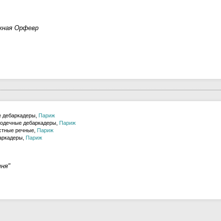
жная Орфевр
 дебаркадеры,
Париж
одечные дебаркадеры,
Париж
стные речные,
Париж
аркадеры,
Париж
ня"