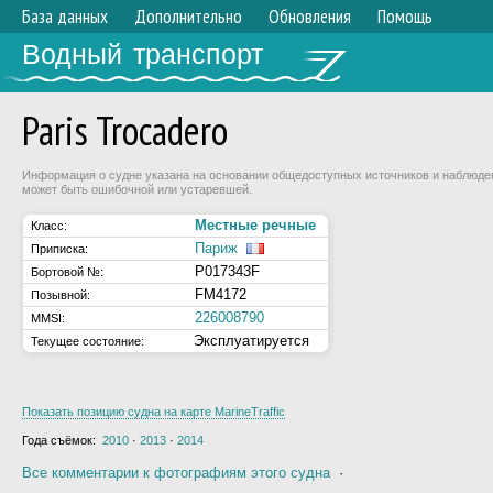
База данных
Дополнительно
Обновления
Помощь
Водный транспорт
Paris Trocadero
Информация о судне указана на основании общедоступных источников и наблюдени
может быть ошибочной или устаревшей.
Местные речные
Класс:
Париж
Приписка:
P017343F
Бортовой №:
FM4172
Позывной:
226008790
MMSI:
Эксплуатируется
Текущее состояние:
Показать позицию судна на карте MarineTraffic
Года съёмок:
2010
·
2013
·
2014
Все комментарии к фотографиям этого судна
·