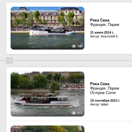
Река Сена
Франция, Париж
21 июня 2014 г.
Автор: Анатолий К.
844
2014
2013
Река Сена
Франция, Париж
Остров Сите
19 сентября 2013 г.
Автор: tallart
871