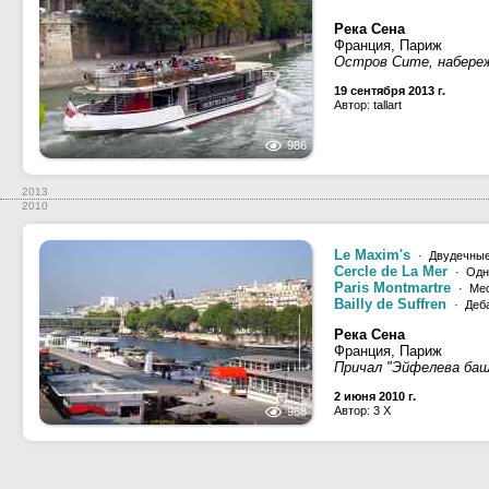
Река Сена
Франция, Париж
Остров Сите, набере
19 сентября 2013 г.
Автор: tallart
986
2013
2010
Le Maxim's
· Двудечные
Cercle de La Mer
· Одн
Paris Montmartre
· Ме
Bailly de Suffren
· Деб
Река Сена
Франция, Париж
Причал "Эйфелева баш
2 июня 2010 г.
Автор: 3 X
968