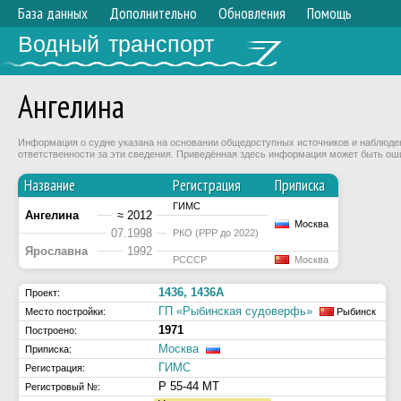
База данных
Дополнительно
Обновления
Помощь
Водный транспорт
Ангелина
Информация о судне указана на основании общедоступных источников и наблюдени
ответственности за эти сведения. Приведённая здесь информация может быть ош
Название
Регистрация
Приписка
ГИМС
Ангелина
≈ 2012
Москва
07.1998
РКО (РРР до 2022)
Ярославна
1992
РСССР
Москва
1436, 1436А
Проект:
ГП «Рыбинская судоверфь»
Место постройки:
Рыбинск
1971
Построено:
Москва
Приписка:
ГИМС
Регистрация:
Р 55-44 МТ
Регистровый №: