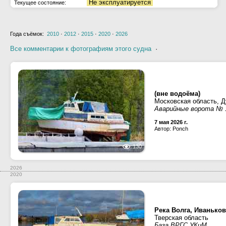
Не эксплуатируется
Текущее состояние:
Года съёмок:
2010
·
2012
·
2015
·
2020
·
2026
Все комментарии к фотографиям этого судна
·
(вне водоёма)
Московская область, Д
Аварийные ворота № 
7 мая 2026 г.
Автор: Ponch
130
2026
2020
Река Волга, Иваньков
Тверская область
База ВРГС УКиМ