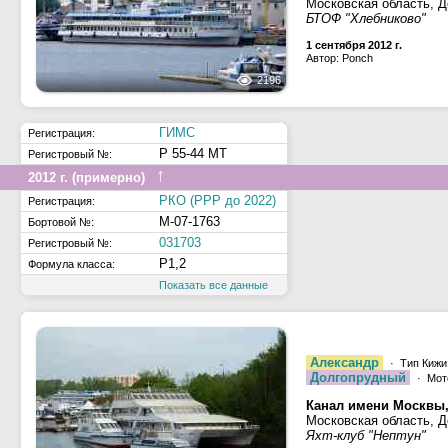
Московская область, Д
БТОФ "Хлебниково"
1 сентября 2012 г.
Автор: Ponch
2196
ГИМС
Регистрация:
Р 55-44 МТ
Регистровый №:
↑
2012 г. (примерно)
РКО (РРР до 2022)
Регистрация:
М-07-1763
Бортовой №:
031703
Регистровый №:
Р1,2
Формула класса:
Показать все данные
Александр
· Тип Кижи
Долгопрудный
· Мот
Канал имени Москвы,
Московская область, 
Яхт-клуб "Нептун"