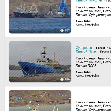
Святой Николай
· Про
Тихий океан, Авачинс
Камчатский край, Петр
Причал "Судоремсерви
7 мая 2024 г.
Автор: Тимофей р
587
Суворовец
· Проект P-1
Святой Пётр
· Проект 5
Тихий океан, Авачинс
Камчатский край, Петр
Причал ПСРВ
1 мая 2024 г.
Автор: Тимофей р
896
Тихий океан, Авачинс
Камчатский край, Петр
Причал "Судоремсерви