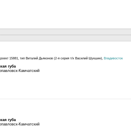
роект 15881, тип Виталий Дьяконов (2-я серия т/х Василий Шукшин),
Владивосток
кая губа
опавловск-Камчатский
кая губа
опавловск-Камчатский