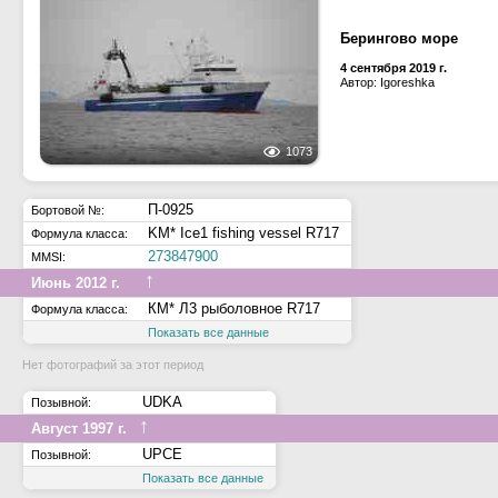
Берингово море
4 сентября 2019 г.
Автор: Igoreshka
1073
П-0925
Бортовой №:
KM* Ice1 fishing vessel R717
Формула класса:
273847900
MMSI:
↑
Июнь 2012 г.
КМ* Л3 рыболовное R717
Формула класса:
Показать все данные
Нет фотографий за этот период
UDKA
Позывной:
↑
Август 1997 г.
UPCE
Позывной:
Показать все данные