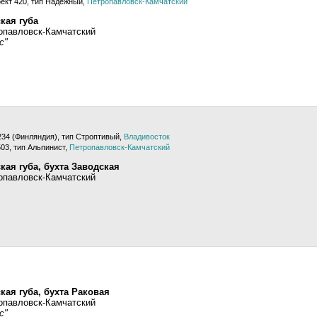
ект 420, тип Надежный,
Петропавловск-Камчатский
кая губа
опавловск-Камчатский
с"
234 (Финляндия), тип Строптивый,
Владивосток
03, тип Альпинист,
Петропавловск-Камчатский
кая губа, бухта Заводская
опавловск-Камчатский
кая губа, бухта Раковая
опавловск-Камчатский
с"