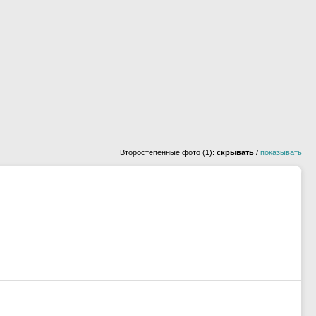
Второстепенные фото (1):
скрывать
/
показывать