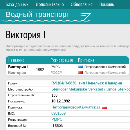
База данных
Дополнительно
Обновления
Помощь
Водный транспорт
Виктория I
Информация о судне указана на основании общедоступных источников и наблюдени
может быть ошибочной или устаревшей.
Название
Регистрация
Приписка
Виктория I
РМРС
Петропавловск-Камчатский
1992
Виктория
РСССР
Петропавловск-Камчатский
R-9104/R-8830, тип Невельск /Наварин
Проект:
Sterkoder Mekaniske Verksted / Umoe Sterko
Место постройки:
133
Строительный №:
10.12.1992
Построено:
Петропавловск-Камчатский
Приписка:
8901559
IMO:
РМРС
Регистрация:
П-0925
Бортовой №: