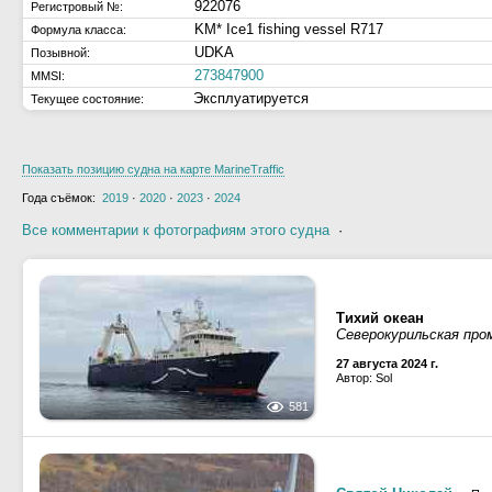
922076
Регистровый №:
KM* Ice1 fishing vessel R717
Формула класса:
UDKA
Позывной:
273847900
MMSI:
Эксплуатируется
Текущее состояние:
Показать позицию судна на карте MarineTraffic
Года съёмок:
2019
·
2020
·
2023
·
2024
Все комментарии к фотографиям этого судна
·
Тихий океан
Северокурильская про
27 августа 2024 г.
Автор: Sol
581