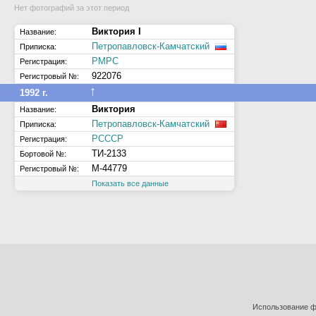
Нет фотографий за этот период
Виктория I
Название:
Петропавловск-Камчатский
Приписка:
РМРС
Регистрация:
922076
Регистровый №:
↑
1992 г.
Виктория
Название:
Петропавловск-Камчатский
Приписка:
РСССР
Регистрация:
ТИ-2133
Бортовой №:
М-44779
Регистровый №:
Показать все данные
Использование фо