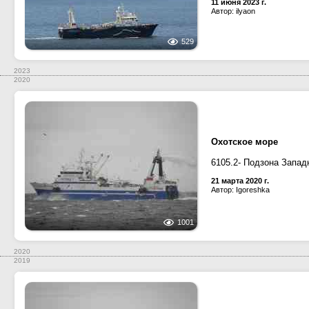
11 июня 2023 г.
Автор: ilyaon
529
2023
2020
Охотское море
6105.2- Подзона Запад
21 марта 2020 г.
Автор: Igoreshka
1001
2020
2019